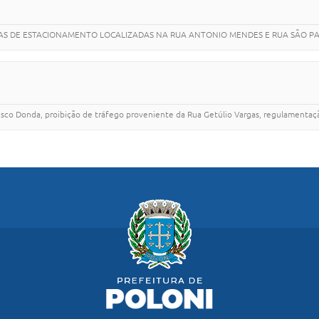
AS DE ESTACIONAMENTO LOCALIZADAS NA RUA ANTONIO MENDES E RUA SÃO PA
ncisco Donda, proibição de tráfego proveniente da Rua Getúlio Vargas, regulament