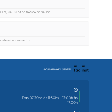
ULO, NA UNIDADE BÁSICA DE SAÚDE
ação de estacionamento
ACOMPANHE A GENTE!
Das 07:30hs às 11:30hs - 13:00h às
17:00h