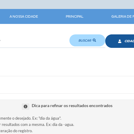
A NOSSA CIDADE
PRINCIPAL
GALERIA DE
BUSCAR
CIDA
Dica para refinar os resultados encontrados
amente o desejado. Ex: "dia da água".
ir resultados com a mesma. Ex: dia da -agua.
teração do registro.