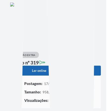
EDIÇÃO EXTRA
Edição nº 319
Ler online
Baixar
Postagem:
17/02/2023 às 09h48
Tamanho:
958,29 KB | 3 páginas
Visualizações:
430