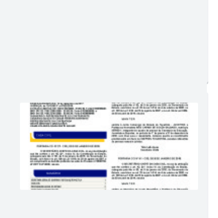
Postagem:
13/03/2023 às 16h11
Tamanho:
822,64 KB | 3 páginas
Visualizações:
792
Edição nº 333