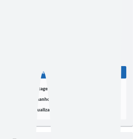
EDIÇÃO EXTRA
Edição nº 321
Ler online
Baixar
Postagem:
23/02/2023 às 11h02
Tamanho:
645,82 KB | 2 páginas
Visualizações:
1064