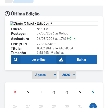
A Nossa Cidade
Principal
Última Edição
Galeria de Fotos
Edição
Nº 1034
Transparência
Postagem
07/08/2026 às 06h00
Assinatura
06/08/2026 às 17h16
Obras
CNPJ/CPF
29384650***
Titular
JOAO BATISTA FACHOLA
Turismo
Tamanho
1,58 MB | 9 páginas
Notícias
Ler online
Baixar
Carta de Serviços
Arquivos para Download
Audiências Públicas
D
S
T
Q
Q
S
S
Ouvidoria
Contratos
26
27
28
29
30
31
1