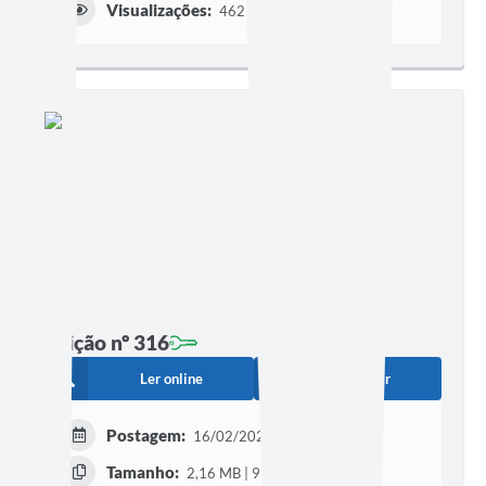
Visualizações:
462
Edição nº 316
Ler online
Baixar
Postagem:
16/02/2023 às 06h00
Tamanho:
2,16 MB | 9 páginas