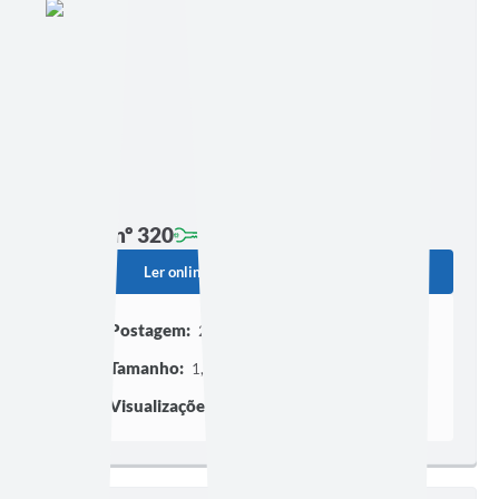
Edição nº 320
Ler online
Baixar
Postagem:
22/02/2023 às 13h42
Tamanho:
1,15 MB | 5 páginas
Visualizações:
389