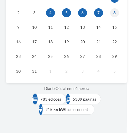
Galeria de Vídeos
2
3
4
5
6
7
8
Secretarias
9
10
11
12
13
14
15
Projetos
16
17
18
19
20
21
22
Contas Públicas
Legislação
23
24
25
26
27
28
29
Editais
30
31
1
2
3
4
5
Links
Diário Oficial em números:
Serviços Online
783 edições
5389 páginas
Telefones Úteis
215.56 kWh de economia
A Prefeitura
Enquete