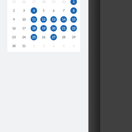
25
26
27
28
29
30
1
2
3
4
5
6
7
8
9
10
11
12
13
14
15
16
17
18
19
20
21
22
23
24
25
26
27
28
29
30
31
1
2
3
4
5