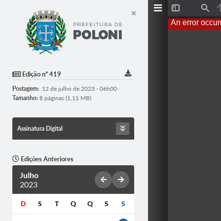
T
F
o
i
An error occur
g
n
g
d
l
e
S
i
d
Edição nº 419
e
b
Postagem:
12 de julho de 2023 - 06h00
a
r
Tamanho:
8 páginas (1,11 MB)
Assinatura Digital
Edições Anteriores
Julho
2023
D
S
T
Q
Q
S
S