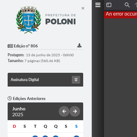
T
F
o
i
An error occur
g
n
g
d
l
e
S
i
d
Edição nº 806
e
b
Postagem:
13 de junho de 2025 - 06h00
a
r
Tamanho:
7 páginas (560,46 KB)
Assinatura Digital
Edições Anteriores
Junho
2025
D
S
T
Q
Q
S
S