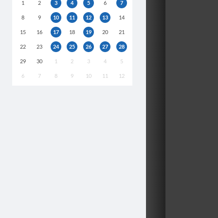
1
2
3
4
5
6
7
8
9
10
11
12
13
14
15
16
17
18
19
20
21
22
23
24
25
26
27
28
29
30
1
2
3
4
5
6
7
8
9
10
11
12