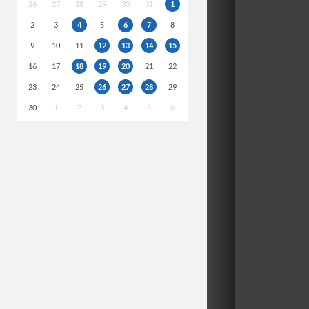
26
27
28
29
30
31
1
2
3
4
5
6
7
8
9
10
11
12
13
14
15
16
17
18
19
20
21
22
23
24
25
26
27
28
29
30
1
2
3
4
5
6