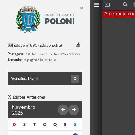
T
F
o
i
An error occur
g
n
g
d
l
e
S
i
d
Edição nº 891 (Edição Extra)
e
b
Postagem:
19 de novembro de 2025 - 17h00
a
r
Tamanho:
5 páginas (3,72 MB)
Assinatura Digital
Edições Anteriores
Novembro
2025
D
S
T
Q
Q
S
S