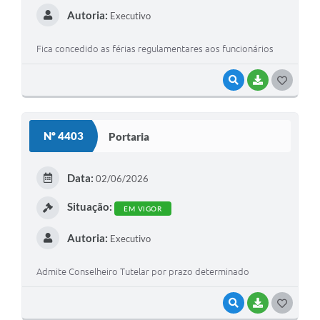
Autoria:
Executivo
Fica concedido as férias regulamentares aos funcionários
VISUALIZAR
BAIXAR
G
O
S
Nº 4403
Portaria
T
E
Data:
02/06/2026
I
Situação:
EM VIGOR
Autoria:
Executivo
Admite Conselheiro Tutelar por prazo determinado
VISUALIZAR
BAIXAR
G