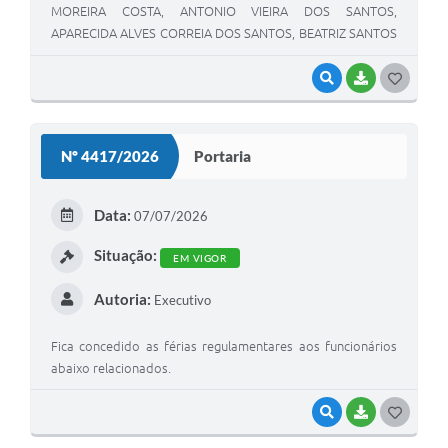
MOREIRA COSTA, ANTONIO VIEIRA DOS SANTOS,
APARECIDA ALVES CORREIA DOS SANTOS, BEATRIZ SANTOS
BONDIOLI, ELAINE VIEIRA DOS SANTOS MEIRA, JOAO
BATISTA FACHOLA, LORENA KAREN DA SILVA, MARCIA
VISUALIZAR
BAIXAR
G
CRISTINA DA SILVA OLIVEIRA, MAX ALESSANDRO
O
RAIMUNDO, MIGUEL JOSE FINOTELO JUNIOR, REGINALDO
S
GOLFE ANDREAZZI, ROSELI APARECIDA CORREA,
Nº 4417/2026
Portaria
ROSIGLEIZI MARTINS DOS SANTOS, TATIANE VIEIRA DOS
T
SANTOS, VANIA DANIELE PARANHOS, JAQUELINE MARCELA
E
COCO PREVIDELI.
Data:
07/07/2026
I
Situação:
EM VIGOR
Autoria:
Executivo
Fica concedido as férias regulamentares aos funcionários
abaixo relacionados.
VISUALIZAR
BAIXAR
G
O