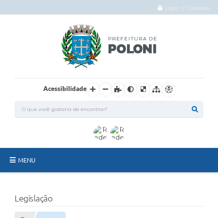
Login / Cadastro
Acessibilidade
MENU
O Município
Legislação
Administração