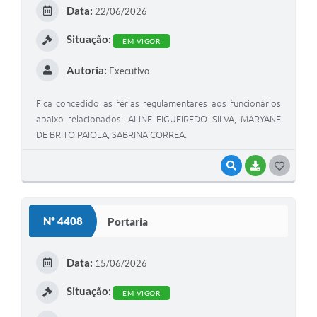
E
Data:
22/06/2026
I
Situação:
EM VIGOR
Autoria:
Executivo
Fica concedido as férias regulamentares aos funcionários
abaixo relacionados: ALINE FIGUEIREDO SILVA, MARYANE
DE BRITO PAIOLA, SABRINA CORREA.
VISUALIZAR
BAIXAR
G
O
S
Nº 4408
Portaria
T
E
Data:
15/06/2026
I
Situação:
EM VIGOR