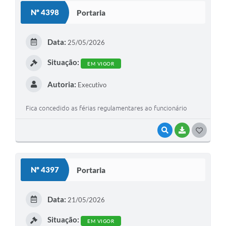
S
Nº 4398
Portaria
T
E
Data:
25/05/2026
I
Situação:
EM VIGOR
Autoria:
Executivo
Fica concedido as férias regulamentares ao funcionário
VISUALIZAR
BAIXAR
G
O
S
Nº 4397
Portaria
T
E
Data:
21/05/2026
I
Situação:
EM VIGOR