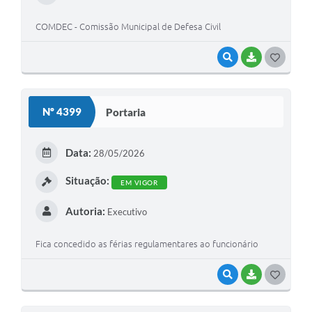
COMDEC - Comissão Municipal de Defesa Civil
VISUALIZAR
BAIXAR
G
O
S
Nº 4399
Portaria
T
E
Data:
28/05/2026
I
Situação:
EM VIGOR
Autoria:
Executivo
Fica concedido as férias regulamentares ao funcionário
VISUALIZAR
BAIXAR
G
O