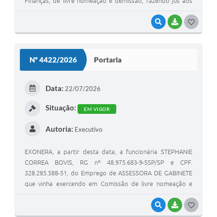
Finanças, de livre nomeação e demissão, fazendo jus aos
salários mensais fixados pela referência "43", da tabela de
referências e salários do quadro Pessoal da Prefeitura,
VISUALIZAR
BAIXAR
G
conforme previsto na Lei N. 1529/2025 e legislações
O
municipais vigentes.
S
Nº 4422/2026
Portaria
T
E
Data:
22/07/2026
I
Situação:
EM VIGOR
Autoria:
Executivo
EXONERA, a partir desta data, a funcionária STEPHANIE
CORREA BOVIS, RG nº 48.975.683-9-SSP/SP e CPF.
328.285.588-51, do Emprego de ASSESSORA DE GABINETE
que vinha exercendo em Comissão de livre nomeação e
exoneração da Prefeita, e para o qual foi nomeada
conforme Portaria de Admissão nº 4.201 de 12 de maio de
VISUALIZAR
BAIXAR
G
2.025.