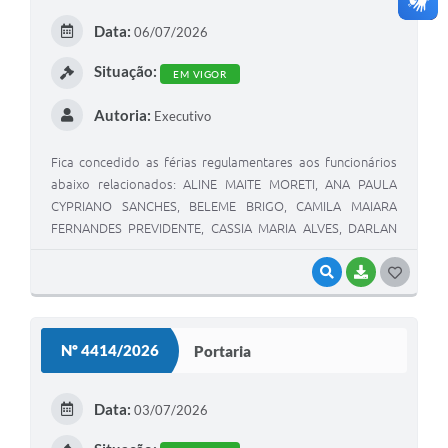
E
Data:
06/07/2026
I
Situação:
EM VIGOR
Autoria:
Executivo
Fica concedido as férias regulamentares aos funcionários
abaixo relacionados: ALINE MAITE MORETI, ANA PAULA
CYPRIANO SANCHES, BELEME BRIGO, CAMILA MAIARA
FERNANDES PREVIDENTE, CASSIA MARIA ALVES, DARLAN
ANGELO ROCHA MORAES, DELAINE DO CARMO LIMA
MORENO, EDSON ANTONIO NOAL, EDUARDO SILVA DE
VISUALIZAR
BAIXAR
G
MELO, EVA APARECIDA DOS SANTOS ILARIO, FABIO
O
ROBERTO BORSATO, FRANCIELE APARECIDA BATISTA,
S
GUILHERME FERRARI GARE, IDELTANIA ROVARIS PEREIRA,
Nº 4414/2026
Portaria
JOSE LUIZ CUSTODIO DE CARVALHO, LUZIA MARÇON,
T
MARGARIDA APARECIDA ESTEVAM BORSATO, MARIA LUIZA
E
LOURENCO PATACA, NAYARA CRISTINA GONÇALVES,
Data:
03/07/2026
PATRICIA FLORES TONDATO FOCHI, PEDRO DOCUSSE,
I
RIZALVA ALVES DE MOURA, ROSILDE PAULO DA SILVA,