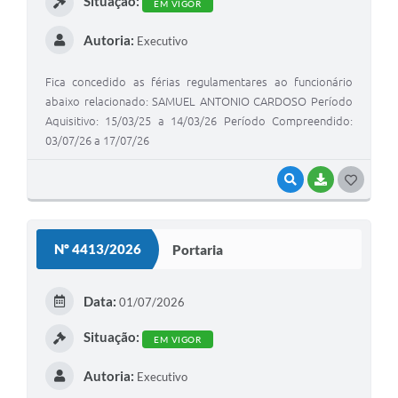
Situação:
EM VIGOR
RUDINEI PAIOLA TONETTI, SIMONI ESTELA DE SOUZA,
Autoria:
SUELEN CRISTINA ROSSI ANTUNES, VANESSA RIBEIRO
Executivo
MORETI, WANDERLEY VIEIRA CHAVES, WELLINGTON
HINATA, YURI BELTRAMINI DA SILVA.
Fica concedido as férias regulamentares ao funcionário
abaixo relacionado: SAMUEL ANTONIO CARDOSO Período
Aquisitivo: 15/03/25 a 14/03/26 Período Compreendido:
03/07/26 a 17/07/26
VISUALIZAR
BAIXAR
G
O
S
Nº 4413/2026
Portaria
T
E
Data:
01/07/2026
I
Situação:
EM VIGOR
Autoria:
Executivo