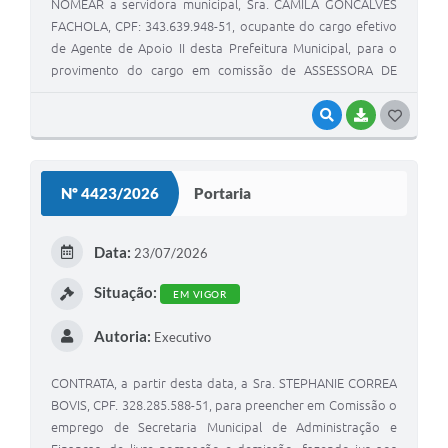
NOMEAR a servidora municipal, Sra. CAMILA GONCALVES
FACHOLA, CPF: 343.639.948-51, ocupante do cargo efetivo
de Agente de Apoio II desta Prefeitura Municipal, para o
provimento do cargo em comissão de ASSESSORA DE
GABINETE.
VISUALIZAR
BAIXAR
G
O
S
Nº 4423/2026
Portaria
T
E
Data:
23/07/2026
I
Situação:
EM VIGOR
Autoria:
Executivo
CONTRATA, a partir desta data, a Sra. STEPHANIE CORREA
BOVIS, CPF. 328.285.588-51, para preencher em Comissão o
emprego de Secretaria Municipal de Administração e