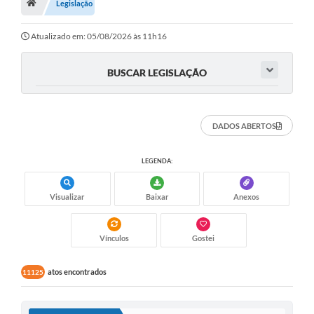
A Nossa Cidade
Legislação
Principal
Atualizado em: 05/08/2026 às 11h16
Galeria de Fotos
BUSCAR LEGISLAÇÃO
Transparência
Obras
DADOS ABERTOS
Turismo
LEGENDA:
Notícias
Carta de Serviços
Visualizar
Baixar
Anexos
Arquivos para Download
Vínculos
Gostei
Audiências Públicas
atos encontrados
11125
Ouvidoria
Contratos