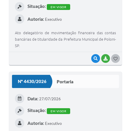
Jornal
Situação:
EM VIGOR
Agenda
Autoria:
Executivo
Diário Oficial
Ato delegatório de movimentação financeira das contas
SIC
bancárias de titularidade da Prefeitura Municipal de Poloni-
SP.
Contato
VISUALIZAR
BAIXAR
G
O
S
Nº 4430/2026
Portaria
T
E
Data:
27/07/2026
I
Situação:
EM VIGOR
Autoria:
Executivo