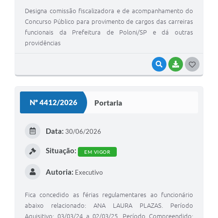
Designa comissão fiscalizadora e de acompanhamento do
Concurso Público para provimento de cargos das carreiras
funcionais da Prefeitura de Poloni/SP e dá outras
providências
VISUALIZAR
BAIXAR
G
O
S
Nº 4412/2026
Portaria
T
E
Data:
30/06/2026
I
Situação:
EM VIGOR
Autoria:
Executivo
Fica concedido as férias regulamentares ao funcionário
abaixo relacionado: ANA LAURA PLAZAS. Período
Aquisitivo: 03/03/24 a 02/03/25. Período Compreendido: