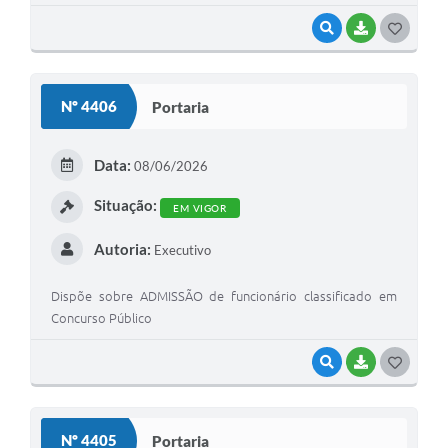
VISUALIZAR
BAIXAR
G
O
S
Nº 4406
Portaria
T
E
Data:
08/06/2026
I
Situação:
EM VIGOR
Autoria:
Executivo
Dispõe sobre ADMISSÃO de funcionário classificado em
Concurso Público
VISUALIZAR
BAIXAR
G
O
S
Nº 4405
Portaria