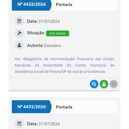
Nº 4432/2026
Portaria
Galeria de Vídeos
Secretarias
Data:
27/07/2026
Projetos
Situação:
EM VIGOR
Contas Públicas
Autoria:
Executivo
Legislação
Ato delegatório de movimentação financeira das contas
Editais
bancárias de titularidade do Fundo Municipal de
Assistência Social de Poloni/SP dá outras providencias
Links
VISUALIZAR
BAIXAR
G
Serviços Online
O
Telefones Úteis
S
Nº 4431/2026
Portaria
A Prefeitura
T
E
Enquete
Data:
27/07/2026
I