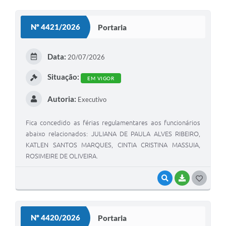
O
S
Nº 4421/2026
Portaria
T
E
Data:
20/07/2026
I
Situação:
EM VIGOR
Autoria:
Executivo
Fica concedido as férias regulamentares aos funcionários
abaixo relacionados: JULIANA DE PAULA ALVES RIBEIRO,
KATLEN SANTOS MARQUES, CINTIA CRISTINA MASSUIA,
ROSIMEIRE DE OLIVEIRA.
VISUALIZAR
BAIXAR
G
O
S
Nº 4420/2026
Portaria
T