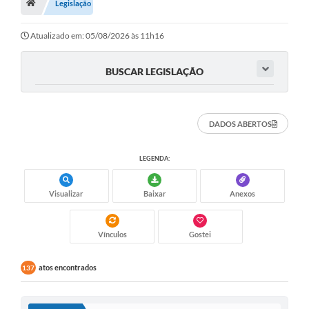
A Nossa Cidade
Legislação
Principal
Atualizado em: 05/08/2026 às 11h16
Galeria de Fotos
BUSCAR LEGISLAÇÃO
Transparência
Obras
DADOS ABERTOS
Turismo
LEGENDA:
Notícias
Carta de Serviços
Visualizar
Baixar
Anexos
Arquivos para Download
Vínculos
Gostei
Audiências Públicas
atos encontrados
137
Ouvidoria
Contratos