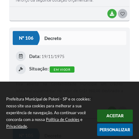
reforço da seguinte dotação orçamentária:
BAIXAR
G
O
S
Nº 106
Decreto
T
E
Data:
19/11/1975
I
Situação:
EM VIGOR
Fica aberto na Contabilidade Municipal um crédito
adicional suplementar no valor de Cr$1.960,00 destinado a
reforço da seguinte dotação orçamentária:
Prefeitura Municipal de Poloni - SP e os cookies:
nosso site usa cookies para melhorar a sua
BAIXAR
G
experiência de navegação. Ao continuar você
ACEITAR
concorda com a nossa
Política de Cookies
e
O
Privacidade
.
PERSONALIZAR
S
Nº 105
Decreto