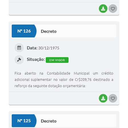
BAIXAR
G
O
S
Nº 126
Decreto
T
E
Data:
30/12/1975
I
Situação:
EM VIGOR
Fica aberto na Contabilidade Municipal um crédito
adicional suplementar no valor de Cr$209,76 destinado a
reforço da seguinte dotação orçamentária:
BAIXAR
G
O
S
Nº 125
Decreto
T