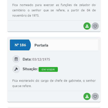
Fica nomeado para exercer as funções de zelador do
cemitério o senhor que se refere, a partir de 04 de
novembro de 1975.
BAIXAR
G
O
S
Nº 186
Portaria
T
E
Data:
03/12/1975
I
Situação:
EM VIGOR
Fica exonerado do cargo de chefe de gabinete, o senhor
que se refere.
BAIXAR
G
O