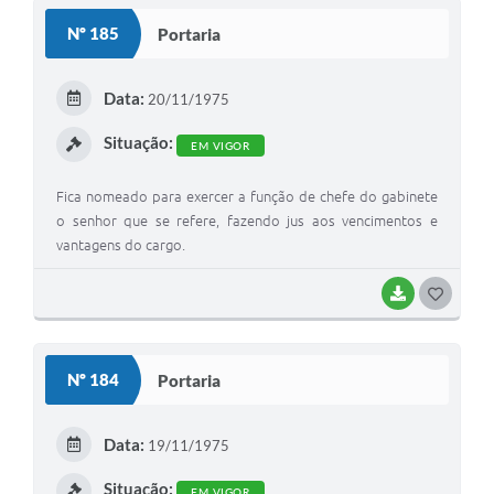
S
Nº 185
Portaria
T
E
Data:
20/11/1975
I
Situação:
EM VIGOR
Fica nomeado para exercer a função de chefe do gabinete
o senhor que se refere, fazendo jus aos vencimentos e
vantagens do cargo.
BAIXAR
G
O
S
Nº 184
Portaria
T
E
Data:
19/11/1975
I
Situação:
EM VIGOR