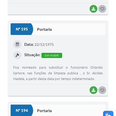
BAIXAR
G
O
S
Nº 195
Portaria
T
E
Data:
22/12/1975
I
Situação:
EM VIGOR
Fica nomeado para substituir o funcionário Orlando
Sartore, nas funções de limpeza publica , o Sr. Alcides
Madela, a partir desta data por tempo indeterminado.
BAIXAR
G
O
S
Nº 194
Portaria
T