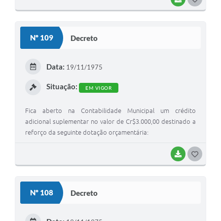
O
S
Nº 109
Decreto
T
E
Data:
19/11/1975
I
Situação:
EM VIGOR
Fica aberto na Contabilidade Municipal um crédito
adicional suplementar no valor de Cr$3.000,00 destinado a
reforço da seguinte dotação orçamentária:
BAIXAR
G
O
S
Nº 108
Decreto
T
E