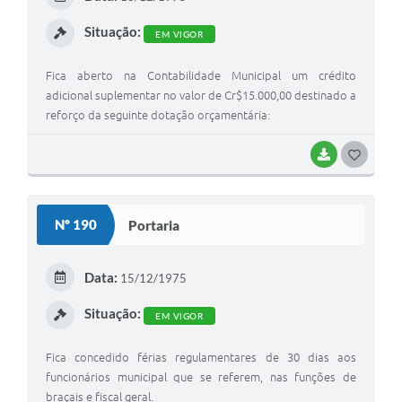
I
Situação:
EM VIGOR
Fica aberto na Contabilidade Municipal um crédito
adicional suplementar no valor de Cr$15.000,00 destinado a
reforço da seguinte dotação orçamentária:
BAIXAR
G
O
S
Nº 190
Portaria
T
E
Data:
15/12/1975
I
Situação:
EM VIGOR
Fica concedido férias regulamentares de 30 dias aos
funcionários municipal que se referem, nas funções de
braçais e fiscal geral.