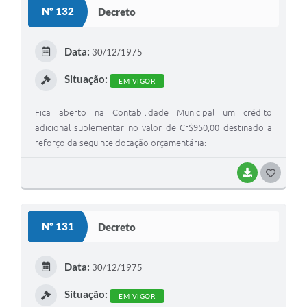
S
Nº 132
Decreto
T
E
Data:
30/12/1975
I
Situação:
EM VIGOR
Fica aberto na Contabilidade Municipal um crédito
adicional suplementar no valor de Cr$950,00 destinado a
reforço da seguinte dotação orçamentária:
BAIXAR
G
O
S
Nº 131
Decreto
T
E
Data:
30/12/1975
I
Situação:
EM VIGOR