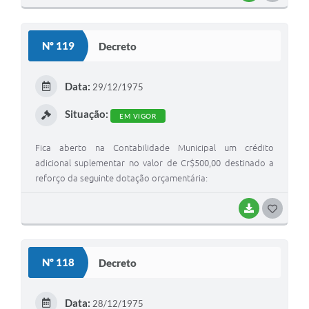
O
S
Nº 119
Decreto
T
E
Data:
29/12/1975
I
Situação:
EM VIGOR
Fica aberto na Contabilidade Municipal um crédito
adicional suplementar no valor de Cr$500,00 destinado a
reforço da seguinte dotação orçamentária:
BAIXAR
G
O
S
Nº 118
Decreto
T
E
Data:
28/12/1975