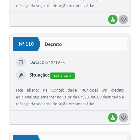
reforço da seguinte dotação orçamentária:
BAIXAR
G
O
S
Nº 110
Decreto
T
E
Data:
08/12/1975
I
Situação:
EM VIGOR
Fica aberto na Contabilidade Municipal um crédito
adicional suplementar no valor de Cr$20.000,00 destinado a
reforço da seguinte dotação orçamentária:
BAIXAR
G
O
S