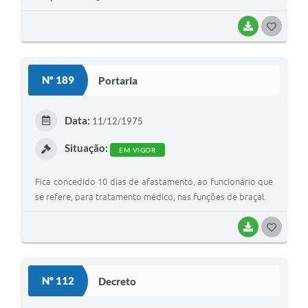
BAIXAR
G
O
S
Nº 189
Portaria
T
E
Data:
11/12/1975
I
Situação:
EM VIGOR
Fica concedido 10 dias de afastamento, ao funcionário que
se refere, para tratamento médico, nas funções de braçal.
BAIXAR
G
O
S
Nº 112
Decreto
T