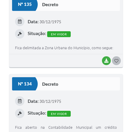
Nº 135
Decreto
Galeria de Vídeos
Secretarias
Data:
30/12/1975
Projetos
Situação:
EM VIGOR
Contas Públicas
Fica delimitada a Zona Urbana do Município, como segue:
Legislação
BAIXAR
G
Editais
O
Links
S
Nº 134
Decreto
T
Serviços Online
E
Telefones Úteis
Data:
30/12/1975
I
A Prefeitura
Situação:
EM VIGOR
Enquete
Fica aberto na Contabilidade Municipal um crédito