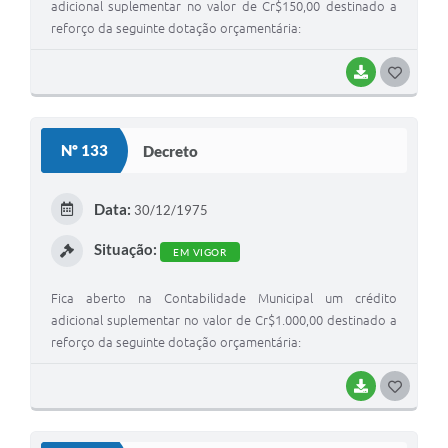
adicional suplementar no valor de Cr$150,00 destinado a
Jornal
reforço da seguinte dotação orçamentária:
Agenda
BAIXAR
G
Diário Oficial
O
SIC
S
Nº 133
Decreto
Contato
T
E
Data:
30/12/1975
I
Situação:
EM VIGOR
Fica aberto na Contabilidade Municipal um crédito
adicional suplementar no valor de Cr$1.000,00 destinado a
reforço da seguinte dotação orçamentária:
BAIXAR
G
O