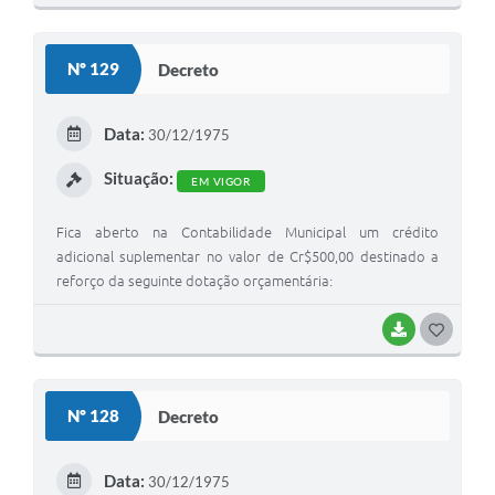
O
S
Nº 129
Decreto
T
E
Data:
30/12/1975
I
Situação:
EM VIGOR
Fica aberto na Contabilidade Municipal um crédito
adicional suplementar no valor de Cr$500,00 destinado a
reforço da seguinte dotação orçamentária:
BAIXAR
G
O
S
Nº 128
Decreto
T
E
Data:
30/12/1975