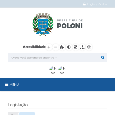
Login / Cadastro
Acessibilidade
MENU
O Município
Legislação
Administração