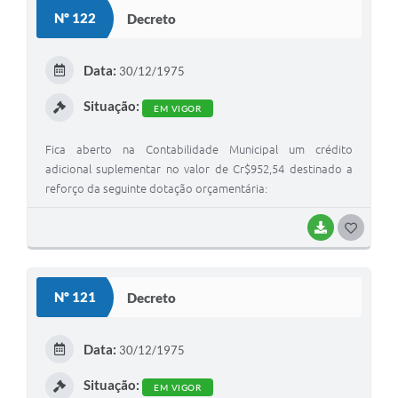
S
Nº 122
Decreto
T
E
Data:
30/12/1975
I
Situação:
EM VIGOR
Fica aberto na Contabilidade Municipal um crédito
adicional suplementar no valor de Cr$952,54 destinado a
reforço da seguinte dotação orçamentária:
BAIXAR
G
O
S
Nº 121
Decreto
T
E
Data:
30/12/1975
I
Situação:
EM VIGOR