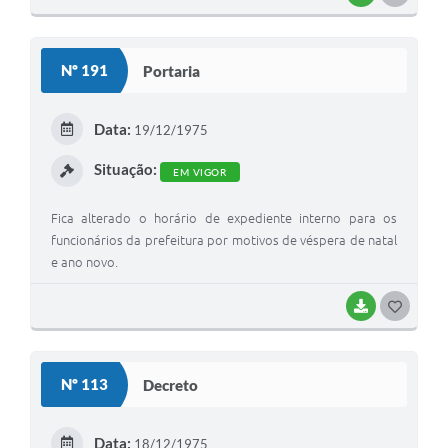
O
S
Nº 191
Portaria
T
E
Data:
19/12/1975
I
Situação:
EM VIGOR
Fica alterado o horário de expediente interno para os
funcionários da prefeitura por motivos de véspera de natal
e ano novo.
BAIXAR
G
O
S
Nº 113
Decreto
T
E
Data:
18/12/1975