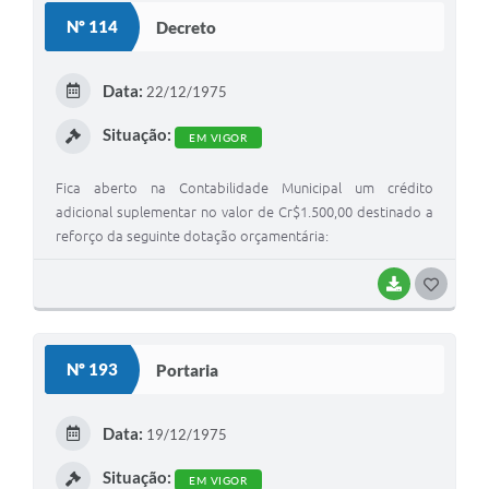
S
Nº 114
Decreto
T
E
Data:
22/12/1975
I
Situação:
EM VIGOR
Fica aberto na Contabilidade Municipal um crédito
adicional suplementar no valor de Cr$1.500,00 destinado a
reforço da seguinte dotação orçamentária:
BAIXAR
G
O
S
Nº 193
Portaria
T
E
Data:
19/12/1975
I
Situação:
EM VIGOR