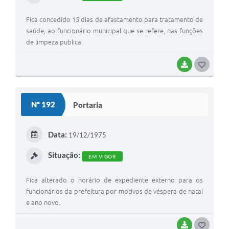
Fica concedido 15 dias de afastamento para tratamento de
saúde, ao funcionário municipal que se refere, nas funções
de limpeza publica.
BAIXAR
G
O
S
Nº 192
Portaria
T
E
Data:
19/12/1975
I
Situação:
EM VIGOR
Fica alterado o horário de expediente externo para os
funcionários da prefeitura por motivos de véspera de natal
e ano novo.
BAIXAR
G