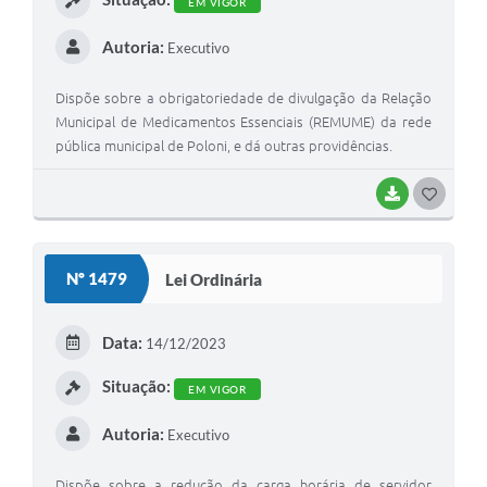
EM VIGOR
Jornal
Autoria:
Executivo
Agenda
Diário Oficial
Dispõe sobre a obrigatoriedade de divulgação da Relação
Municipal de Medicamentos Essenciais (REMUME) da rede
SIC
pública municipal de Poloni, e dá outras providências.
Contato
BAIXAR
G
O
S
Nº 1479
Lei Ordinária
T
E
Data:
14/12/2023
I
Situação:
EM VIGOR
Autoria:
Executivo
Dispõe sobre a redução da carga horária de servidor