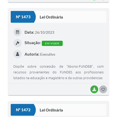
O
S
Nº 1473
Lei Ordinária
T
E
Data:
26/10/2023
I
Situação:
EM VIGOR
Autoria:
Executivo
Dispõe sobre concessão de "Abono-FUNDEB", com
recursos provenientes do FUNDES aos profissionais
lotados na educação e magistério e da outras providencias
BAIXAR
G
O
S
Nº 1472
Lei Ordinária
T