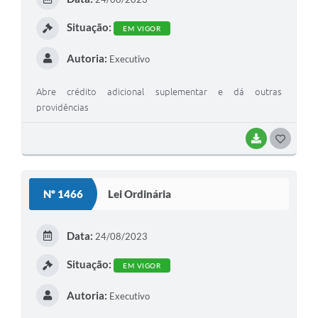
I
Situação:
EM VIGOR
Autoria:
Executivo
Abre crédito adicional suplementar e dá outras
providências
BAIXAR
G
O
S
Nº 1466
Lei Ordinária
T
E
Data:
24/08/2023
I
Situação:
EM VIGOR
Autoria:
Executivo