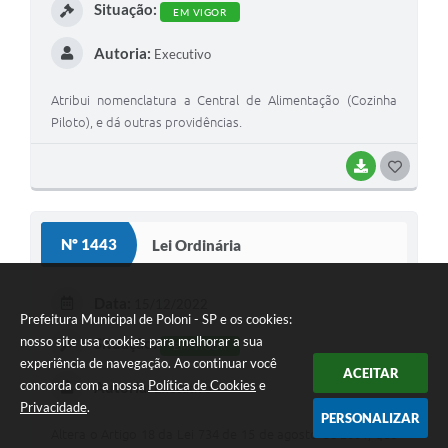
Situação:
EM VIGOR
Autoria:
Executivo
Atribui nomenclatura a Central de Alimentação (Cozinha
Piloto), e dá outras providências.
BAIXAR
G
O
S
Nº 1443
Lei Ordinária
T
E
Data:
15/12/2022
Prefeitura Municipal de Poloni - SP e os cookies:
I
nosso site usa cookies para melhorar a sua
Situação:
EM VIGOR
experiência de navegação. Ao continuar você
ACEITAR
concorda com a nossa
Política de Cookies
e
Autoria:
Executivo
Privacidade
.
PERSONALIZAR
Altera o Artigo 18 da Lei 734 de 15 de agosto de 2001, que