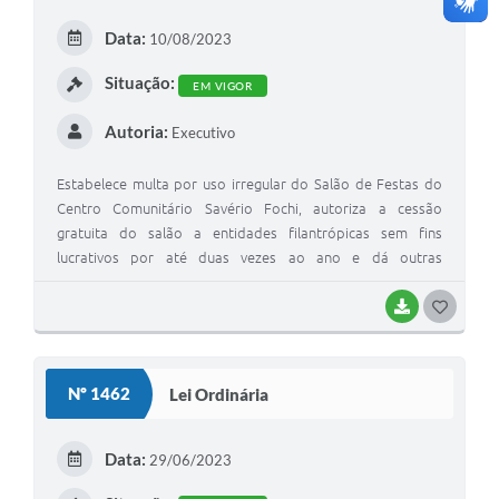
E
Data:
10/08/2023
I
Situação:
EM VIGOR
Autoria:
Executivo
Estabelece multa por uso irregular do Salão de Festas do
Centro Comunitário Savério Fochi, autoriza a cessão
gratuita do salão a entidades filantrópicas sem fins
lucrativos por até duas vezes ao ano e dá outras
providências.
BAIXAR
G
O
S
Nº 1462
Lei Ordinária
T
E
Data:
29/06/2023
I