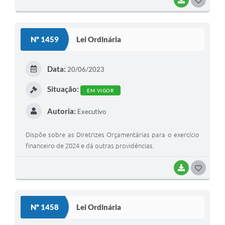
O
S
Nº 1459
Lei Ordinária
T
E
Data:
20/06/2023
I
Situação:
EM VIGOR
Autoria:
Executivo
Dispõe sobre as Diretrizes Orçamentárias para o exercício
financeiro de 2024 e dá outras providências.
BAIXAR
G
O
S
Nº 1458
Lei Ordinária
T