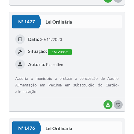
O
S
Nº 1477
Lei Ordinária
T
E
Data:
30/11/2023
I
Situação:
EM VIGOR
Autoria:
Executivo
Autoria o município a efetuar a concessão de Auxílio
Alimentação em Pecúnia em substituição do Cartão-
alimentação
BAIXAR
G
O
S
Nº 1476
Lei Ordinária
T