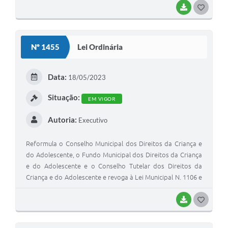
BAIXAR
G
O
S
Nº 1455
Lei Ordinária
T
E
Data:
18/05/2023
I
Situação:
EM VIGOR
Autoria:
Executivo
Reformula o Conselho Municipal dos Direitos da Criança e
do Adolescente, o Fundo Municipal dos Direitos da Criança
e do Adolescente e o Conselho Tutelar dos Direitos da
Criança e do Adolescente e revoga à Lei Municipal N. 1106 e
1101, dando outras providências correlatas
BAIXAR
G
O