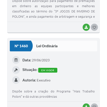
Dispõe sobre autorização para pagamento de premiações
em dinheiro as equipes participantes e melhores
classificadas ao término do "5º JOGOS DE INVERNO DE
POLONI", e ainda pagamento de arbitragem e segurança e
dá outras providências.
BAIXAR
G
O
S
Nº 1460
Lei Ordinária
T
E
Data:
29/06/2023
I
Situação:
EM VIGOR
Autoria:
Executivo
Dispõe sobre a criação do Programa "Mais Trabalho
Poloni" e dá outras providências
BAIXAR
G