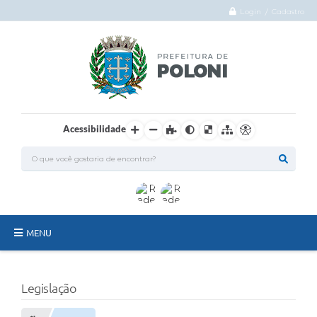
Login / Cadastro
Acessibilidade
MENU
O Município
Legislação
Administração