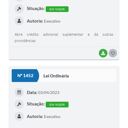
I
Situação:
EM VIGOR
Autoria:
Executivo
Abre crédito adicional suplementar e dá outras
providências
BAIXAR
G
O
S
Nº 1452
Lei Ordinária
T
E
Data:
03/04/2023
I
Situação:
EM VIGOR
Autoria:
Executivo