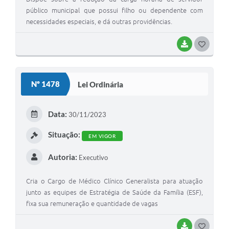
público municipal que possui filho ou dependente com
necessidades especiais, e dá outras providências.
BAIXAR
G
O
S
Nº 1478
Lei Ordinária
T
E
Data:
30/11/2023
I
Situação:
EM VIGOR
Autoria:
Executivo
Cria o Cargo de Médico Clínico Generalista para atuação
junto as equipes de Estratégia de Saúde da Família (ESF),
fixa sua remuneração e quantidade de vagas
BAIXAR
G