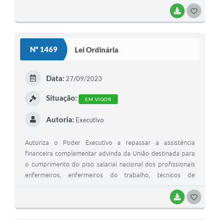
BAIXAR
G
O
S
Nº 1469
Lei Ordinária
T
E
Data:
27/09/2023
I
Situação:
EM VIGOR
Autoria:
Executivo
Autoriza o Poder Executivo a repassar a assistência
financeira complementar advinda da União destinada para
o cumprimento do piso salarial nacional dos profissionais
enfermeiros, enfermeiros do trabalho, técnicos de
enfermagem, técnicos de enfermagem do trabalho,
auxiliares de enfermagem e parteiras, e dá outras
BAIXAR
G
providências.
O