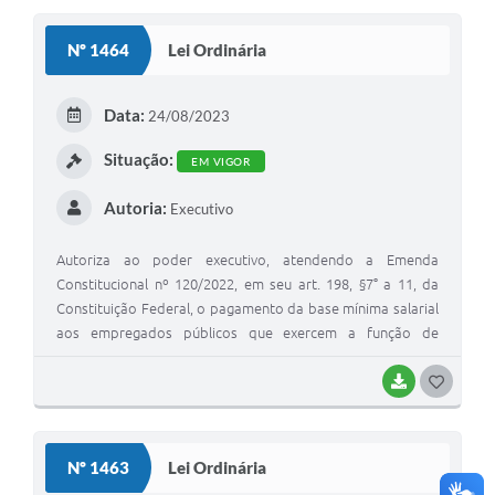
S
Nº 1464
Lei Ordinária
T
E
Data:
24/08/2023
I
Situação:
EM VIGOR
Autoria:
Executivo
Autoriza ao poder executivo, atendendo a Emenda
Constitucional nº 120/2022, em seu art. 198, §7° a 11, da
Constituição Federal, o pagamento da base mínima salarial
aos empregados públicos que exercem a função de
agentes de combate às endemias, repassados pela União
aos Municípios, aos Estados e ao Distrito Federal e dá
BAIXAR
G
outras providências.
O
S
Nº 1463
Lei Ordinária
T