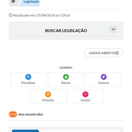
A Nossa Cidade
Legislação
Principal
Atualizado em: 05/08/2026 às 11h16
Galeria de Fotos
BUSCAR LEGISLAÇÃO
Transparência
Obras
DADOS ABERTOS
Turismo
LEGENDA:
Notícias
Carta de Serviços
Visualizar
Baixar
Anexos
Arquivos para Download
Vínculos
Gostei
Audiências Públicas
atos encontrados
2719
Ouvidoria
Contratos