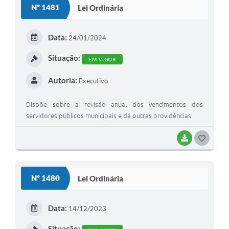
Nº 1481
Lei Ordinária
Galeria de Vídeos
Secretarias
Data:
24/01/2024
Projetos
Situação:
EM VIGOR
Contas Públicas
Autoria:
Executivo
Legislação
Dispõe sobre a revisão anual dos vencimentos dos
Editais
servidores públicos municipais e dá outras providências
Links
BAIXAR
G
Serviços Online
O
S
Telefones Úteis
Nº 1480
Lei Ordinária
T
A Prefeitura
E
Data:
14/12/2023
Enquete
I
Situação: