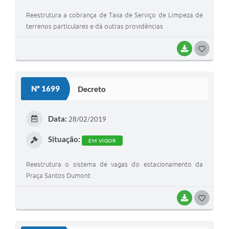
Reestrutura a cobrança de Taxa de Serviço de Limpeza de
terrenos particulares e dá outras providências
BAIXAR
G
O
S
Nº 1699
Decreto
T
E
Data:
28/02/2019
I
Situação:
EM VIGOR
Reestrutura o sistema de vagas do estacionamento da
Praça Santos Dumont
BAIXAR
G
O