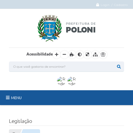
Login / Cadastro
Acessibilidade
MENU
O Município
Legislação
Administração