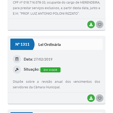
CPF nº 018.716.078-33, ocupante do cargo de MERENDEIRA,
para prestar serviços exclusivos, a partir desta data, junto a
E.M. “PROF. LUIZ ANTONIO POLONI RIZZATO”.
BAIXAR
G
O
S
Nº 1311
Lei Ordinária
T
E
Data:
27/02/2019
I
Situação:
EM VIGOR
Dispõe sobre a revisão anual dos vencimentos dos
servidores da Câmara Municipal.
BAIXAR
G
O