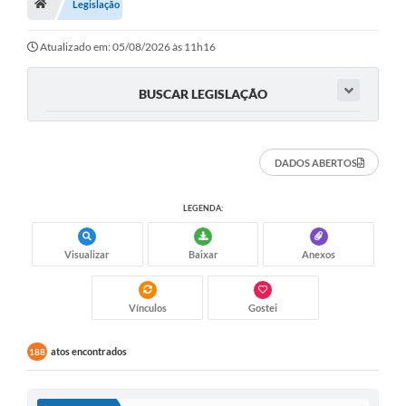
A Nossa Cidade
Legislação
Principal
Atualizado em: 05/08/2026 às 11h16
Galeria de Fotos
BUSCAR LEGISLAÇÃO
Transparência
Obras
DADOS ABERTOS
Turismo
LEGENDA:
Notícias
Carta de Serviços
Visualizar
Baixar
Anexos
Arquivos para Download
Vínculos
Gostei
Audiências Públicas
atos encontrados
188
Ouvidoria
Contratos