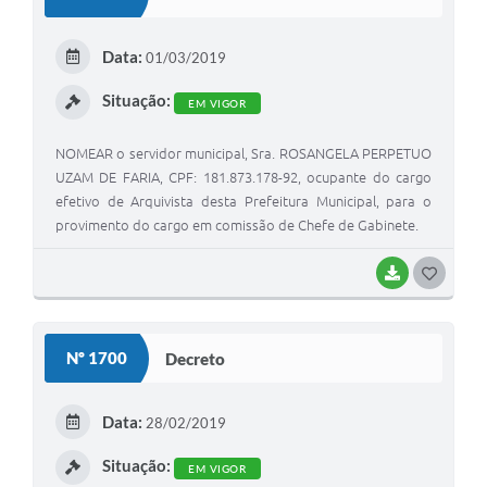
T
E
Data:
01/03/2019
I
Situação:
EM VIGOR
NOMEAR o servidor municipal, Sra. ROSANGELA PERPETUO
UZAM DE FARIA, CPF: 181.873.178-92, ocupante do cargo
efetivo de Arquivista desta Prefeitura Municipal, para o
provimento do cargo em comissão de Chefe de Gabinete.
BAIXAR
G
O
S
Nº 1700
Decreto
T
E
Data:
28/02/2019
I
Situação:
EM VIGOR