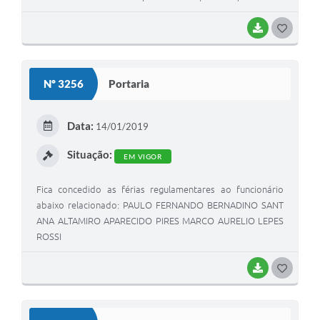
BAIXAR
G
O
S
Nº 3256
Portaria
T
E
Data:
14/01/2019
I
Situação:
EM VIGOR
Fica concedido as férias regulamentares ao funcionário
abaixo relacionado: PAULO FERNANDO BERNADINO SANT
ANA ALTAMIRO APARECIDO PIRES MARCO AURELIO LEPES
ROSSI
BAIXAR
G
O
S