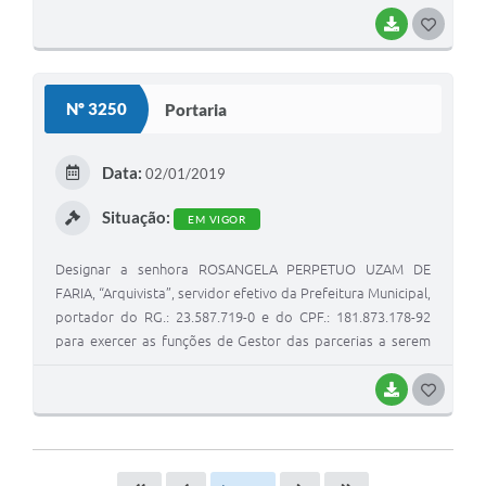
“Agente Vigilância Sanitária”, portador do RG.: 40.249.297-3
e do CPF.: 312.944.438-60 e Luiz Jocimar de Carvalho,
BAIXAR
G
“Contador”, portador do RG.: 24.143.032-X e do CPF.:
O
133.503.868-06. A Comissão constituída na forma do artigo
S
anterior será presidida pelo senhor Fabio Roberto Borsato
Nº 3250
Portaria
e tem por finalidade monitorar e avaliar as parcerias
T
celebradas com organizações da sociedade civil.
E
Data:
02/01/2019
I
Situação:
EM VIGOR
Designar a senhora ROSANGELA PERPETUO UZAM DE
FARIA, “Arquivista”, servidor efetivo da Prefeitura Municipal,
portador do RG.: 23.587.719-0 e do CPF.: 181.873.178-92
para exercer as funções de Gestor das parcerias a serem
firmadas para o exercício de 2019, com poderes de
controle e fiscalização, junto as organizações da sociedade
BAIXAR
G
civil – OSC’s, abaixo relacionadas: I – Casa Assistencial Amor
O
e Caridade II – APAE – Associação de Pais e Amigos dos
S
Excepcionais. III – Hospital Santa Casa Monte Aprazível