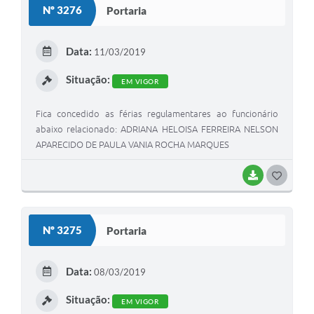
Nº 3276
Portaria
Galeria de Vídeos
Secretarias
Data:
11/03/2019
Projetos
Situação:
EM VIGOR
Contas Públicas
Fica concedido as férias regulamentares ao funcionário
Legislação
abaixo relacionado: ADRIANA HELOISA FERREIRA NELSON
APARECIDO DE PAULA VANIA ROCHA MARQUES
Editais
BAIXAR
G
Links
O
Serviços Online
S
Nº 3275
Portaria
Telefones Úteis
T
E
A Prefeitura
Data:
08/03/2019
I
Enquete
Situação:
EM VIGOR