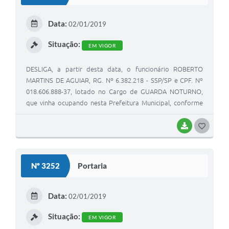
T
E
Data:
02/01/2019
I
Situação:
EM VIGOR
DESLIGA, a partir desta data, o funcionário ROBERTO
MARTINS DE AGUIAR, RG. Nº 6.382.218 - SSP/SP e CPF. Nº
018.606.888-37, lotado no Cargo de GUARDA NOTURNO,
que vinha ocupando nesta Prefeitura Municipal, conforme
Portaria nº 901/94, de 01 de setembro de 1.994.
BAIXAR
G
O
S
Nº 3252
Portaria
T
E
Data:
02/01/2019
I
Situação:
EM VIGOR