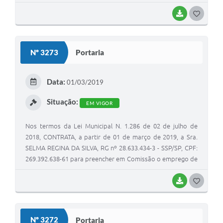
SILVA JOÃO MARCOS FURTILI JOSE IDENILSO MUNIZ
NEUSINHO COCHITO FLAUDEMIR COCHITO TAIZE
BAIXAR
G
APARECIDA ROBELO VALERIA FERREIRA DAVID GILBERTO
O
CRUZ RODRIGUES LILIAN CLAUDIA BALESTRA ESCANFERLA
S
Nº 3273
Portaria
T
E
Data:
01/03/2019
I
Situação:
EM VIGOR
Nos termos da Lei Municipal N. 1.286 de 02 de julho de
2018, CONTRATA, a partir de 01 de março de 2019, a Sra.
SELMA REGINA DA SILVA, RG nº 28.633.434-3 - SSP/SP, CPF:
269.392.638-61 para preencher em Comissão o emprego de
MÃE SOCIAL, de livre nomeação e demissão da Chefia do
Poder Executivo, fazendo jus aos salários mensais fixados
BAIXAR
G
pela referência “09”, da tabela de referências e salários do
O
Quadro de Pessoal da Prefeitura.
S
Nº 3272
Portaria