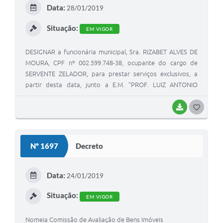
E
Data:
28/01/2019
I
Situação:
EM VIGOR
DESIGNAR a funcionária municipal, Sra. RIZABET ALVES DE
MOURA, CPF nº 002.599.748-38, ocupante do cargo de
SERVENTE ZELADOR, para prestar serviços exclusivos, a
partir desta data, junto a E.M. “PROF. LUIZ ANTONIO
POLONI RIZZATO”.
BAIXAR
G
O
S
Nº 1697
Decreto
T
E
Data:
24/01/2019
I
Situação:
EM VIGOR
Nomeia Comissão de Avaliação de Bens Imóveis