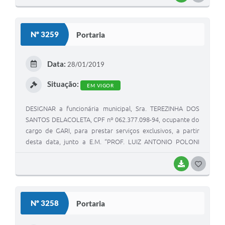
O
S
Nº 3259
Portaria
T
E
Data:
28/01/2019
I
Situação:
EM VIGOR
DESIGNAR a funcionária municipal, Sra. TEREZINHA DOS
SANTOS DELACOLETA, CPF nº 062.377.098-94, ocupante do
cargo de GARI, para prestar serviços exclusivos, a partir
desta data, junto a E.M. “PROF. LUIZ ANTONIO POLONI
RIZZATO”.
BAIXAR
G
O
S
Nº 3258
Portaria
T