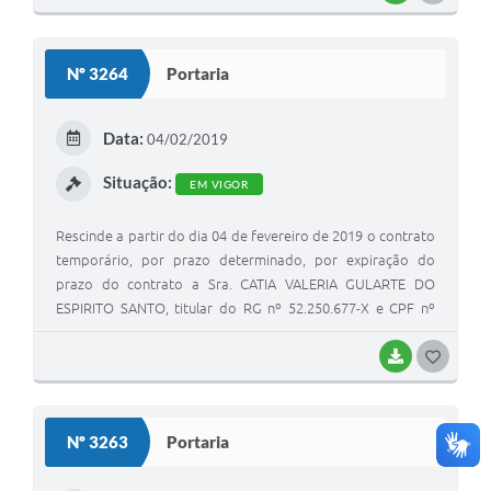
O
S
Nº 3264
Portaria
T
E
Data:
04/02/2019
I
Situação:
EM VIGOR
Rescinde a partir do dia 04 de fevereiro de 2019 o contrato
temporário, por prazo determinado, por expiração do
prazo do contrato a Sra. CATIA VALERIA GULARTE DO
ESPIRITO SANTO, titular do RG nº 52.250.677-X e CPF nº
930.435.549-49, lotada no emprego público de
PROFESSORA DE EDUCAÇÃO MUSICAL.
BAIXAR
G
O
S
Nº 3263
Portaria
T