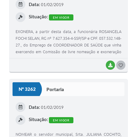
E
Data:
01/02/2019
I
Situação:
EM VIGOR
EXONERA, a partir desta data, a funcionária ROSANGELA
FOCHI SELAN, RG nº 7.627.354-4-SSP/SP e CPF. 057.532.148-
27., do Emprego de COORDENADOR DE SAÚDE que vinha
exercendo em Comissão de livre nomeação e exoneração
do Prefeito, e para o qual foi nomeado conforme Portaria
de Admissão nº 2.702 de 01 de outubro de 2.013.
BAIXAR
G
O
S
Nº 3262
Portaria
T
E
Data:
01/02/2019
I
Situação:
EM VIGOR
NOMEAR o servidor municipal, Srta. JULIANA COCHITO,