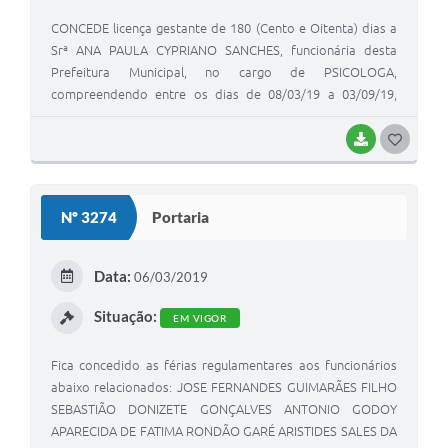
Jornal
CONCEDE licença gestante de 180 (Cento e Oitenta) dias a
Agenda
Srª ANA PAULA CYPRIANO SANCHES, funcionária desta
Prefeitura Municipal, no cargo de PSICOLOGA,
Diário Oficial
compreendendo entre os dias de 08/03/19 a 03/09/19,
conforme atestado médico emitido pelo Dra. JULIANA
SIC
CACERES PESSINI, CRM-SP nº 92.973.
BAIXAR
G
Contato
O
S
Nº 3274
Portaria
T
E
Data:
06/03/2019
I
Situação:
EM VIGOR
Fica concedido as férias regulamentares aos funcionários
abaixo relacionados: JOSE FERNANDES GUIMARÃES FILHO
SEBASTIÃO DONIZETE GONÇALVES ANTONIO GODOY
APARECIDA DE FATIMA RONDÃO GARÉ ARISTIDES SALES DA