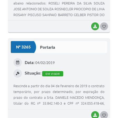
abaixo relacionados: ROSELI PEREIRA DA SILVA SOUZA
JOSE ANTONIO DE SOUZA ROSNECLER PROCOPIO DE LIMA
ROSANY PISCUSO SAMPAIO BARRETO GELBER PISTOR DO
NASCIMENTO DJALMA BONFIM NASCIMENTO VANDERNEI
SANTOS VIEIRA MARIO ANTONIO ROSSI ROSELI FACAIA
BAIXAR
G
DOCUSEE ANTONIO DELACOLETA JUNIO CESAR CORREIA
O
S
Nº 3265
Portaria
T
E
Data:
04/02/2019
I
Situação:
EM VIGOR
Rescinde a partir do dia 04 de fevereiro de 2019 o contrato
temporário, por prazo determinado, por expiração do
prazo do contrato a Srta. DANIELE MACEDO MENDONÇA,
titular do RG nº 33.842.140-3 e CPF nº 324.055.418-66,
lotada no emprego público de PROFESSORA DE
EDUCAÇÃO FÍSICA.
BAIXAR
G