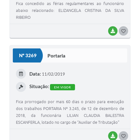
Fica concedido as férias regulamentares ao funcionário
abaixo relacionado: ELIZANGELA CRISTINA DA SILVA
RIBEIRO
BAIXAR
G
O
S
Nº 3269
Portaria
T
E
Data:
11/02/2019
I
Situação:
EM VIGOR
Fica prorrogado por mais 60 dias o prazo para execução
dos trabalhos PORTARIA Nº 3.245, de 12 de dezembro de
2018, da funcionária LILIAN CLAUDIA BALESTRA
ESCANFERLA, lotado no cargo de “Auxiliar de Tributação”
BAIXAR
G