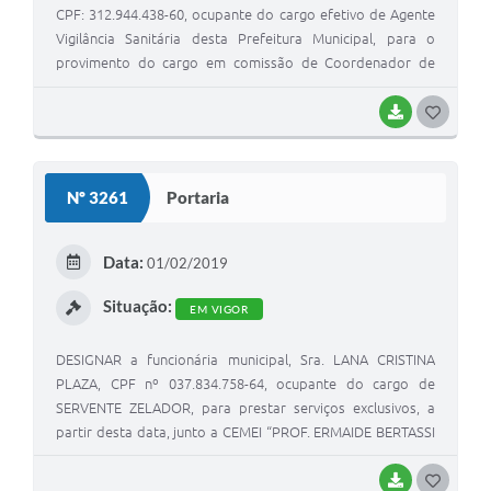
CPF: 312.944.438-60, ocupante do cargo efetivo de Agente
Vigilância Sanitária desta Prefeitura Municipal, para o
provimento do cargo em comissão de Coordenador de
Saúde. Fica o servidor temporariamente afastado das
funções de seu cargo de origem, enquanto perdurar o
BAIXAR
G
provimento ora realizado.
O
S
Nº 3261
Portaria
T
E
Data:
01/02/2019
I
Situação:
EM VIGOR
DESIGNAR a funcionária municipal, Sra. LANA CRISTINA
PLAZA, CPF nº 037.834.758-64, ocupante do cargo de
SERVENTE ZELADOR, para prestar serviços exclusivos, a
partir desta data, junto a CEMEI “PROF. ERMAIDE BERTASSI
MIOLA”.
BAIXAR
G