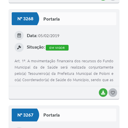
O
S
Nº 3268
Portaria
T
E
Data:
05/02/2019
I
Situação:
EM VIGOR
Art. 1º. A movimentação financeira dos recursos do Fundo
Municipal da de Saúde será realizada conjuntamente
pelo(a) Tesoureiro(a) da Prefeitura Municipal de Poloni e
o(a) Coordenador(a) de Saúde do Município, sendo que as
assinaturas em documentos pertinentes serão realizados
conjuntamente. Art. 2º. Fica concedido / outorgado amplos
BAIXAR
G
poderes, ao Tesoureiro(a) da Prefeitura Municipal de Poloni
O
e o(a) Coordenador(a) de Saúde do Município, autorização
S
para realizar nas contas do Fundo Municipal de Saúde,
Nº 3267
Portaria
CNPJ N. 10.782.870/0001-13, cadastros, solicitar saldos,
T
extratos e comprovantes, efetuar resgates / aplicações
E