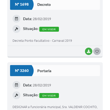
S
Nº 1698
Decreto
T
E
Data:
28/02/2019
I
Situação:
EM VIGOR
Decreta Ponto Facultativo - Carnaval 2019
BAIXAR
G
O
S
Nº 3260
Portaria
T
E
Data:
28/02/2019
I
Situação:
EM VIGOR
DESIGNAR a funcionária municipal, Sra. VALDENIR COCHITO,