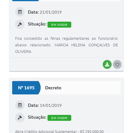
E
Data:
21/01/2019
I
Situação:
EM VIGOR
Fica concedido as férias regulamentares ao funcionário
abaixo relacionado: MARCIA HELENA GONÇALVES DE
OLIVEIRA
BAIXAR
G
O
S
Nº 1695
Decreto
T
E
Data:
14/01/2019
I
Situação:
EM VIGOR
Abre Crédito Adicional Suplementar - R$ 295.000,00