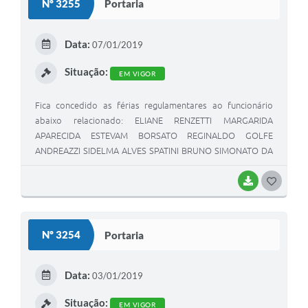
Nº 3255
Portaria
T
E
Data:
07/01/2019
I
Situação:
EM VIGOR
Fica concedido as férias regulamentares ao funcionário
abaixo relacionado: ELIANE RENZETTI MARGARIDA
APARECIDA ESTEVAM BORSATO REGINALDO GOLFE
ANDREAZZI SIDELMA ALVES SPATINI BRUNO SIMONATO DA
SILVA
BAIXAR
G
O
S
Nº 3254
Portaria
T
E
Data:
03/01/2019
I
Situação:
EM VIGOR