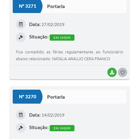
S
Nº 3271
Portaria
T
E
Data:
27/02/2019
I
Situação:
EM VIGOR
Fica concedido as férias regulamentares ao funcionário
abaixo relacionado: NATALIA ARAUJO CERA FRANCO
BAIXAR
G
O
S
Nº 3270
Portaria
T
E
Data:
14/02/2019
I
Situação:
EM VIGOR