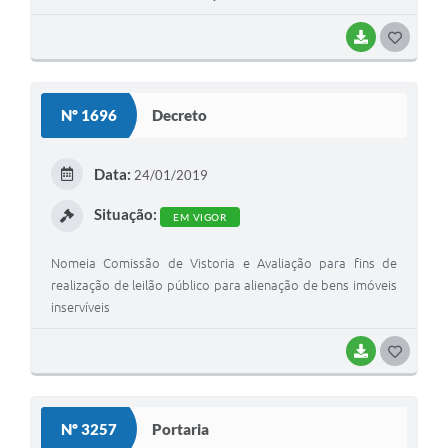
BAIXAR
G
O
S
Nº 1696
Decreto
T
E
Data:
24/01/2019
I
Situação:
EM VIGOR
Nomeia Comissão de Vistoria e Avaliação para fins de
realização de leilão público para alienação de bens imóveis
inservíveis
BAIXAR
G
O
S
Nº 3257
Portaria
T