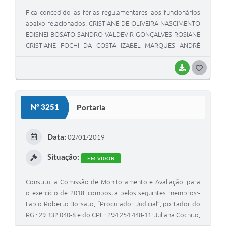
Fica concedido as férias regulamentares aos funcionários
abaixo relacionados: CRISTIANE DE OLIVEIRA NASCIMENTO
EDISNEI BOSATO SANDRO VALDEVIR GONÇALVES ROSIANE
CRISTIANE FOCHI DA COSTA IZABEL MARQUES ANDRÉ
VIUDES DURÃO ANA MELIA MIANI ROSANGELA PERPETUO
UZAM DE FARIA SERGIO RENATO PEZAREZI TATIANE VIEIRA
BAIXAR
G
DOS SANTOS ROSANGELA FOCHI SELAN FERNANDO
O
HENRIQUE RIBEIRO JOSE ADRIANO HERNANDES JOÃO
S
MARTINS FERREIRA JOSE MARQUES ELAINE VIEIRA DOS
Nº 3251
Portaria
SANTOS MEIRA MARIA IRACI ROSSI ANTUNES SONIA MARIA
T
DE SOUZA LANA CRISTINA PLAZA JOSE CANDIDO FARIAS
E
PEDRO JESUS CHAGAS
Data:
02/01/2019
I
Situação:
EM VIGOR
Constitui a Comissão de Monitoramento e Avaliação, para
o exercício de 2018, composta pelos seguintes membros:-
Fabio Roberto Borsato, “Procurador Judicial”, portador do
RG.: 29.332.040-8 e do CPF.: 294.254.448-11; Juliana Cochito,