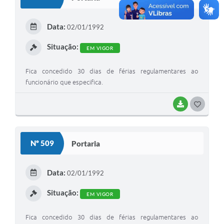
T
E
Data:
02/01/1992
I
Situação:
EM VIGOR
Fica concedido 30 dias de férias regulamentares ao
funcionário que especifica.
BAIXAR
G
O
S
Nº 509
Portaria
T
E
Data:
02/01/1992
I
Situação:
EM VIGOR
Fica concedido 30 dias de férias regulamentares ao