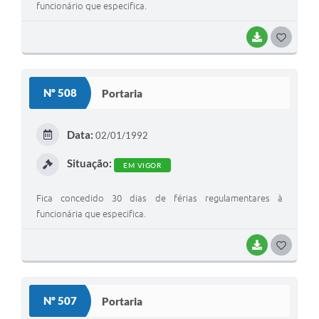
funcionário que especifica.
BAIXAR
G
O
S
Nº 508
Portaria
T
E
Data:
02/01/1992
I
Situação:
EM VIGOR
Fica concedido 30 dias de férias regulamentares à
funcionária que especifica.
BAIXAR
G
O
S
Nº 507
Portaria
T