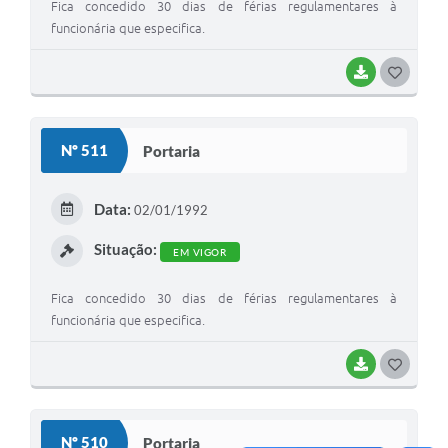
Fica concedido 30 dias de férias regulamentares à
Jornal
funcionária que especifica.
Agenda
BAIXAR
G
Diário Oficial
O
SIC
S
Nº 511
Portaria
Contato
T
E
Data:
02/01/1992
I
Situação:
EM VIGOR
Fica concedido 30 dias de férias regulamentares à
funcionária que especifica.
BAIXAR
G
O
S
Nº 510
Portaria