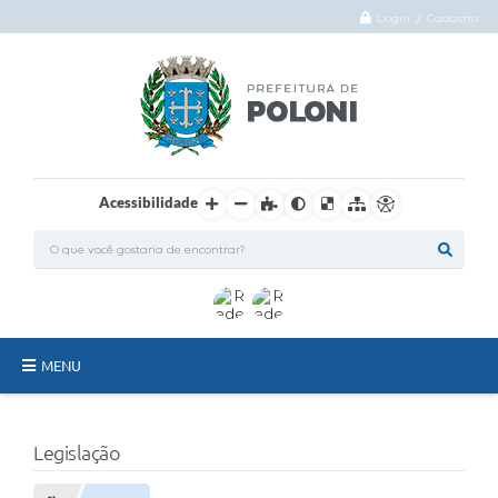
Login / Cadastro
Acessibilidade
MENU
O Município
Legislação
Administração