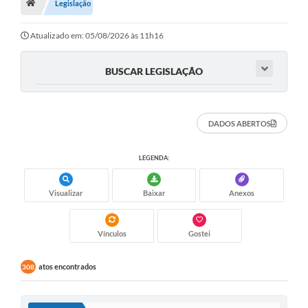
A Nossa Cidade
Legislação
Principal
Atualizado em: 05/08/2026 às 11h16
Galeria de Fotos
BUSCAR LEGISLAÇÃO
Transparência
Obras
DADOS ABERTOS
Turismo
LEGENDA:
Notícias
Carta de Serviços
Visualizar
Baixar
Anexos
Arquivos para Download
Vínculos
Gostei
Audiências Públicas
atos encontrados
308
Ouvidoria
Contratos