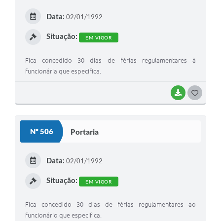
E
Data:
02/01/1992
I
Situação:
EM VIGOR
Fica concedido 30 dias de férias regulamentares à
funcionária que especifica.
BAIXAR
G
O
S
Nº 506
Portaria
T
E
Data:
02/01/1992
I
Situação:
EM VIGOR
Fica concedido 30 dias de férias regulamentares ao
funcionário que especifica.