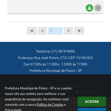
BAIXAR
G
O
S
T
E
I
Telefone: (17) 3819-9900
Endereço: Rua José Poloni, 274 | CEP: 15160-003
Das 07:30hs às 11:30hs - 13:00h às 17:00h
Prefeitura Municipal de Poloni - SP
Versão do Sistema:
3.5.3 - 19/06/2026
Prefeitura Municipal de Poloni - SP e os cookies:
Portal atualizado em:
05/08/2026 16:48
Dados Abertos
nosso site usa cookies para melhorar a sua
experiência de navegação. Ao continuar você
ACEITAR
concorda com a nossa
Política de Cookies
e
Copyright Instar - 2006-2026. Todos os direitos reservados -
Privacidade
.
Instar Tecnologia