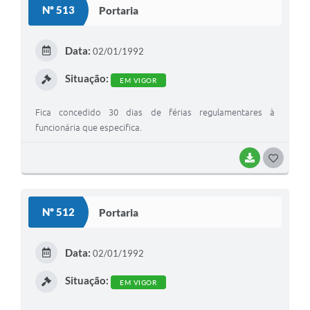
Nº 513
Portaria
Galeria de Vídeos
Secretarias
Data:
02/01/1992
Projetos
Situação:
EM VIGOR
Contas Públicas
Fica concedido 30 dias de férias regulamentares à
Legislação
funcionária que especifica.
Editais
BAIXAR
G
O
Links
S
Serviços Online
Nº 512
Portaria
T
Telefones Úteis
E
Data:
02/01/1992
A Prefeitura
I
Situação:
EM VIGOR
Enquete