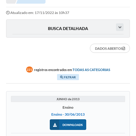
A Nossa Cidade
Atualizado em: 17/11/2022 às 10h37
Principal
Galeria de Fotos
BUSCA DETALHADA
Transparência
DADOS ABERTOS
Obras
Turismo
registros encontrados em
TODAS AS CATEGORIAS
221
Notícias
FILTRAR
Carta de Serviços
Arquivos para Download
JUNHO de 2013
Ensino
Audiências Públicas
Ensino - 30/06/2013
Ouvidoria
DOWNLOADS
Contratos