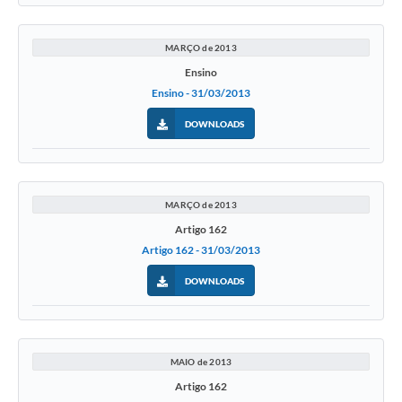
Galeria de Vídeos
MARÇO de 2013
Secretarias
Ensino
Ensino - 31/03/2013
Projetos
DOWNLOADS
Contas Públicas
Legislação
Editais
MARÇO de 2013
Artigo 162
Links
Artigo 162 - 31/03/2013
Serviços Online
DOWNLOADS
Telefones Úteis
A Prefeitura
MAIO de 2013
Enquete
Artigo 162