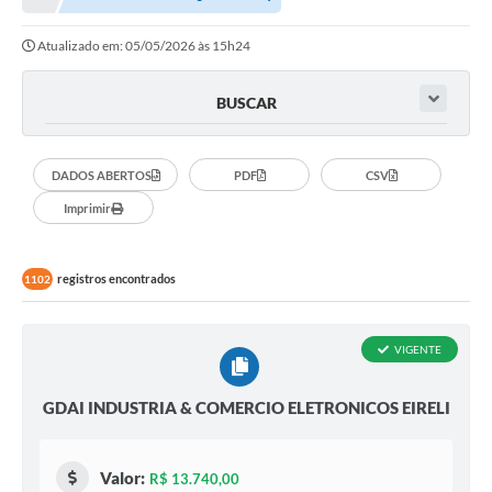
A Nossa Cidade
Atualizado em: 05/05/2026 às 15h24
Principal
Galeria de Fotos
BUSCAR
Transparência
DADOS ABERTOS
PDF
CSV
Obras
Imprimir
Turismo
Notícias
registros encontrados
1102
Carta de Serviços
Arquivos para Download
VIGENTE
Audiências Públicas
GDAI INDUSTRIA & COMERCIO ELETRONICOS EIRELI
Ouvidoria
Valor:
Contratos
R$ 13.740,00