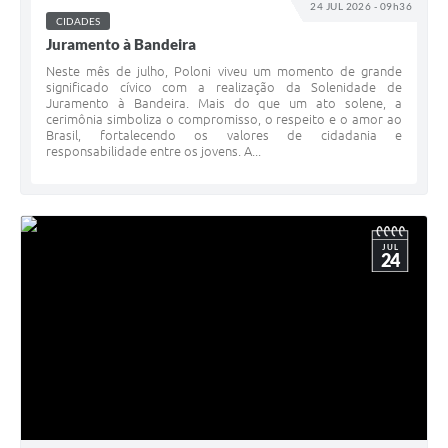
24 JUL 2026 - 09h36
Jornal
CIDADES
Juramento à Bandeira
Agenda
Neste mês de julho, Poloni viveu um momento de grande
significado cívico com a realização da Solenidade de
Diário Oficial
Juramento à Bandeira. Mais do que um ato solene, a
cerimônia simboliza o compromisso, o respeito e o amor ao
SIC
Brasil, fortalecendo os valores de cidadania e
responsabilidade entre os jovens. A...
Contato
JUL
24