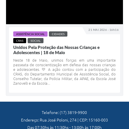
21 MAI 2026 - 16h16
ASSISTÊNCIA SOCIAL
CIDADES
CRAS
SOCIAL
Unidos Pela Proteção das Nossas Crianças e
Adolescentes | 18 de Maio
Neste 18 de Maio, unimos forças em uma importante
passeata de conscientização em defesa das nossas crianças
e adolescentes. 💛 A ação contou com a participação do
CRAS, do Departamento Municipal de Assistência Social, do
Conselho Tutelar, da Polícia Militar, da APAE, da Escola José
Zanovelli e da Escola...
Telefone: (17) 3819-9900
Endereço: Rua José Poloni, 274 | CEP: 15160-003
Das 07:30hs às 11:30hs - 13:00h às 17:00h