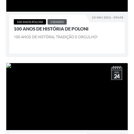
Galeria de Vídeos
20 MAI 2026 - 09h48
Secretarias
100 ANOS POLONI
CIDADES
100 ANOS DE HISTÓRIA DE POLONI
Projetos
100 ANOS DE HISTÓRIA, TRADIÇÃO E ORGULHO!
Contas Públicas
Legislação
Editais
JUL
24
Links
Serviços Online
Telefones Úteis
A Prefeitura
Enquete