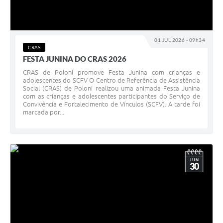
01 JUL 2026 - 09h34
CRAS
FESTA JUNINA DO CRAS 2026
CRAS de Poloni promove Festa Junina com crianças e
adolescentes do SCFV O Centro de Referência de Assistência
Social (CRAS) de Poloni realizou uma animada Festa Junina
com as crianças e adolescentes participantes do Serviço de
Convivência e Fortalecimento de Vínculos (SCFV). A tarde foi
marcada por...
JUN
30