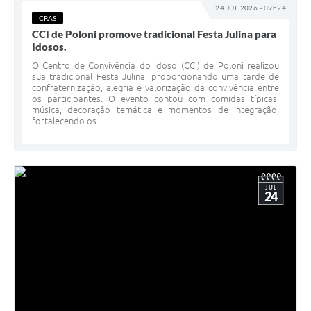
24 JUL 2026 - 09h24
CRAS
CCI de Poloni promove tradicional Festa Julina para
Idosos.
O Centro de Convivência do Idoso (CCI) de Poloni realizou
sua tradicional Festa Julina, proporcionando uma tarde de
confraternização, alegria e valorização da convivência entre
os participantes. O evento contou com comidas típicas,
música, decoração temática e momentos de integração,
fortalecendo os...
JUL
24