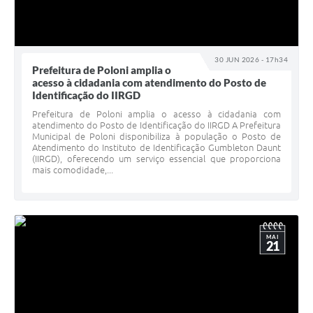
30 JUN 2026 - 17h34
Prefeitura de Poloni amplia o
acesso à cidadania com atendimento do Posto de
Identificação do IIRGD
Prefeitura de Poloni amplia o acesso à cidadania com
atendimento do Posto de Identificação do IIRGD A Prefeitura
Municipal de Poloni disponibiliza à população o Posto de
Atendimento do Instituto de Identificação Gumbleton Daunt
(IIRGD), oferecendo um serviço essencial que proporciona
mais comodidade,...
MAI
21