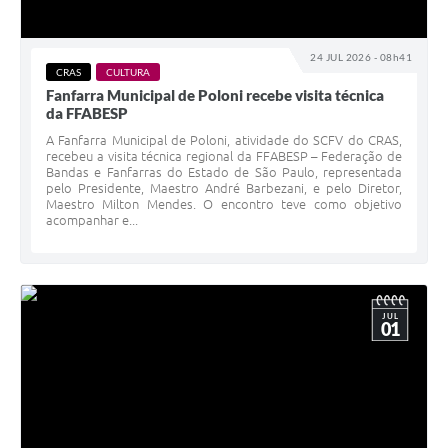
24 JUL 2026 - 08h41
CRAS
CULTURA
Fanfarra Municipal de Poloni recebe visita técnica
da FFABESP
A Fanfarra Municipal de Poloni, atividade do SCFV do CRAS,
recebeu a visita técnica regional da FFABESP – Federação de
Bandas e Fanfarras do Estado de São Paulo, representada
pelo Presidente, Maestro André Barbezani, e pelo Diretor,
Maestro Milton Mendes. O encontro teve como objetivo
acompanhar e...
JUL
01