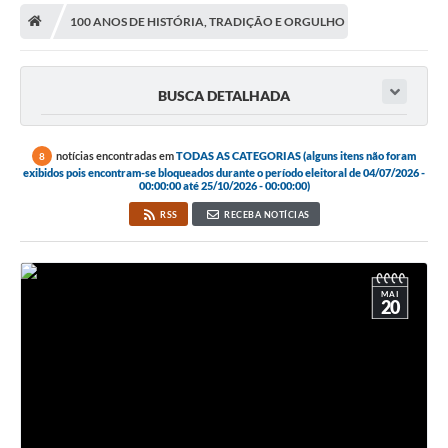
A Nossa Cidade
100 ANOS DE HISTÓRIA, TRADIÇÃO E ORGULHO
Principal
Galeria de Fotos
BUSCA DETALHADA
Transparência
notícias encontradas em
TODAS AS CATEGORIAS (alguns itens não foram
8
Obras
exibidos pois encontram-se bloqueados durante o período eleitoral de 04/07/2026 -
00:00:00 até 25/10/2026 - 00:00:00)
Turismo
RSS
RECEBA NOTÍCIAS
Notícias
Carta de Serviços
MAI
20
Arquivos para Download
Audiências Públicas
Ouvidoria
Contratos