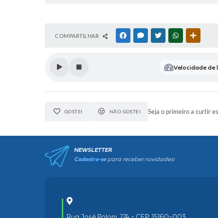
COMPARTILHAR
FACEBOOK
MESSENGER
TWITTER
WHATSAPP
OUTRAS
Velocidade de l
Seja o primeiro a curtir e
GOSTEI
NÃO GOSTEI
NEWSLETTER
Cadastre-se
para receber novidades!
Rua José Poloni, 274 - CEP: 15160-003