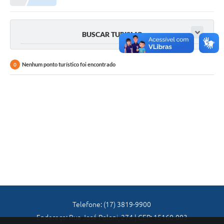
A Nossa Cidade
Principal
BUSCAR TURISMO
Galeria de Fotos
Transparência
Nenhum ponto turístico foi encontrado
0
Obras
Turismo
Notícias
Carta de Serviços
Arquivos para Download
Audiências Públicas
Ouvidoria
Telefone: (17) 3819-9900
Endereço: Rua José Poloni, 274 | CEP: 15160-003
Contratos