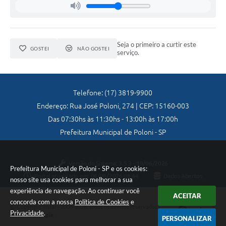
Galeria de Vídeos
Secretarias
Seja o primeiro a curtir este
GOSTEI
NÃO GOSTEI
serviço.
Projetos
Contas Públicas
Legislação
Telefone: (17) 3819-9900
Endereço: Rua José Poloni, 274 | CEP: 15160-003
Editais
Das 07:30hs às 11:30hs - 13:00h às 17:00h
Prefeitura Municipal de Poloni - SP
Links
Serviços Online
Versão do Sistema:
3.5.3 - 19/06/2026
Prefeitura Municipal de Poloni - SP e os cookies:
Telefones Úteis
Portal atualizado em:
06/08/2026 08:44
Dados Abertos
nosso site usa cookies para melhorar a sua
experiência de navegação. Ao continuar você
A Prefeitura
ACEITAR
concorda com a nossa
Política de Cookies
e
Copyright Instar - 2006-2026. Todos os direitos reservados -
Enquete
Privacidade
.
Instar Tecnologia
PERSONALIZAR