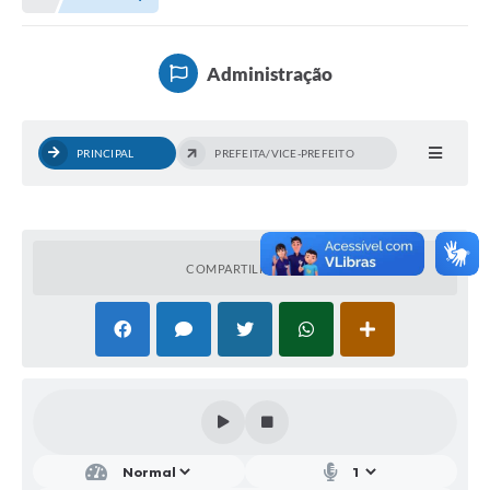
A Nossa Cidade
Principal
Administração
Galeria de Fotos
Transparência
PRINCIPAL
PREFEITA/VICE-PREFEITO
Obras
Turismo
Notícias
COMPARTILHAR
Carta de Serviços
Arquivos para Download
Audiências Públicas
Ouvidoria
Contratos