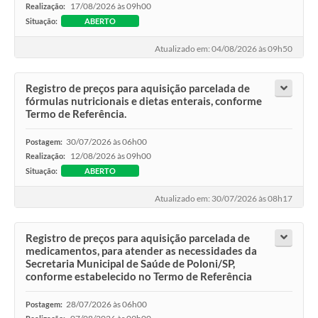
17/08/2026 às 09h00
Realização:
Galeria de Vídeos
Situação:
ABERTO
Secretarias
Atualizado em: 04/08/2026 às 09h50
Projetos
Registro de preços para aquisição parcelada de
fórmulas nutricionais e dietas enterais, conforme
Contas Públicas
Termo de Referência.
Legislação
30/07/2026 às 06h00
Postagem:
12/08/2026 às 09h00
Realização:
Editais
Situação:
ABERTO
Links
Atualizado em: 30/07/2026 às 08h17
Serviços Online
Registro de preços para aquisição parcelada de
Telefones Úteis
medicamentos, para atender as necessidades da
Secretaria Municipal de Saúde de Poloni/SP,
A Prefeitura
conforme estabelecido no Termo de Referência
Enquete
28/07/2026 às 06h00
Postagem: