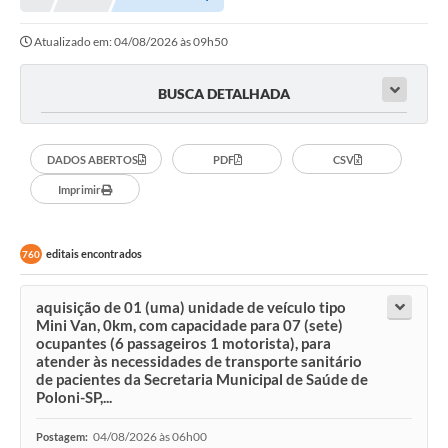
A Nossa Cidade
Atualizado em: 04/08/2026 às 09h50
Principal
Galeria de Fotos
BUSCA DETALHADA
Transparência
DADOS ABERTOS
PDF
CSV
Obras
Imprimir
Turismo
Notícias
editais encontrados
760
Carta de Serviços
aquisição de 01 (uma) unidade de veículo tipo
Arquivos para Download
Mini Van, 0km, com capacidade para 07 (sete)
ocupantes (6 passageiros 1 motorista), para
Audiências Públicas
atender às necessidades de transporte sanitário
de pacientes da Secretaria Municipal de Saúde de
Poloni-SP,...
Ouvidoria
Contratos
04/08/2026 às 06h00
Postagem: