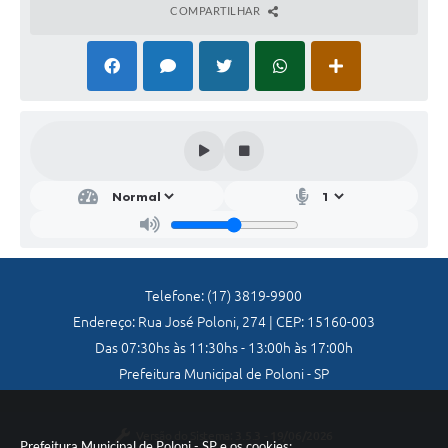
COMPARTILHAR
Galeria de Vídeos
Secretarias
Projetos
Contas Públicas
Legislação
Editais
Links
Telefone: (17) 3819-9900
Serviços Online
Endereço: Rua José Poloni, 274 | CEP: 15160-003
Telefones Úteis
Das 07:30hs às 11:30hs - 13:00h às 17:00h
Prefeitura Municipal de Poloni - SP
A Prefeitura
Enquete
Versão do Sistema:
3.5.3 - 19/06/2026
Prefeitura Municipal de Poloni - SP e os cookies: