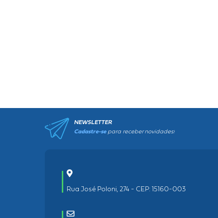
NEWSLETTER
Cadastre-se
para receber novidades!
Rua José Poloni, 274 - CEP: 15160-003