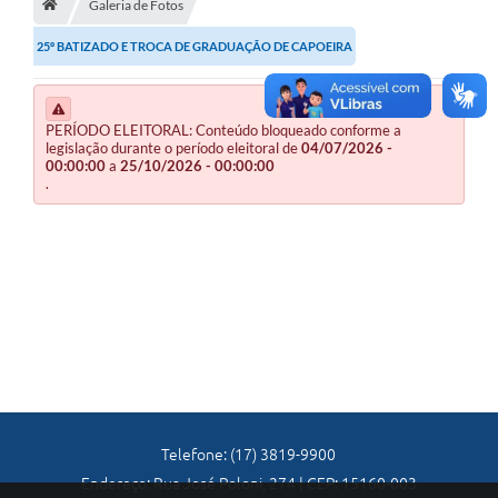
Galeria de Fotos
A Nossa Cidade
25º BATIZADO E TROCA DE GRADUAÇÃO DE CAPOEIRA
Principal
Galeria de Fotos
PERÍODO ELEITORAL: Conteúdo bloqueado conforme a
Transparência
legislação durante o período eleitoral de
04/07/2026 -
00:00:00
a
25/10/2026 - 00:00:00
Obras
.
Turismo
Notícias
Carta de Serviços
Arquivos para Download
Audiências Públicas
Ouvidoria
Telefone: (17) 3819-9900
Endereço: Rua José Poloni, 274 | CEP: 15160-003
Contratos