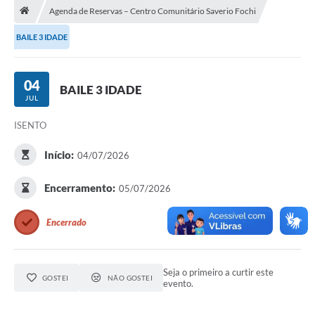
A Nossa Cidade
Agenda de Reservas – Centro Comunitário Saverio Fochi
Principal
BAILE 3 IDADE
Galeria de Fotos
04
Transparência
BAILE 3 IDADE
JUL
Obras
ISENTO
Turismo
Início:
04/07/2026
Notícias
Encerramento:
05/07/2026
Carta de Serviços
Encerrado
Arquivos para Download
Audiências Públicas
Seja o primeiro a curtir este
Ouvidoria
GOSTEI
NÃO GOSTEI
evento.
Contratos