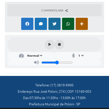
Galeria de Vídeos
COMPARTILHAR
Secretarias
Projetos
Contas Públicas
Legislação
Editais
Links
Serviços Online
Telefones Úteis
Telefone: (17) 3819-9900
Endereço: Rua José Poloni, 274 | CEP: 15160-003
A Prefeitura
Das 07:30hs às 11:30hs - 13:00h às 17:00h
Enquete
Prefeitura Municipal de Poloni - SP