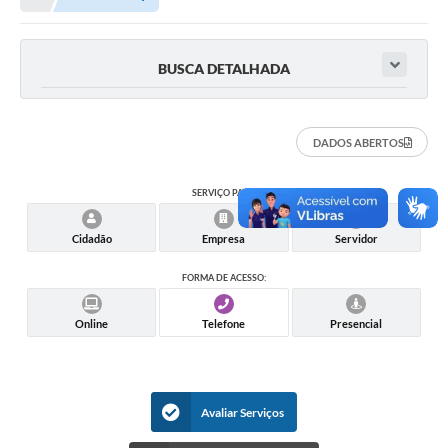
A Nossa Cidade
Principal
BUSCA DETALHADA
Galeria de Fotos
Transparência
DADOS ABERTOS
Obras
SERVIÇO PARA:
Turismo
Cidadão
Empresa
Servidor
Notícias
Carta de Serviços
FORMA DE ACESSO:
Arquivos para Download
Online
Telefone
Presencial
Audiências Públicas
Ouvidoria
Avaliar Serviços
Contratos