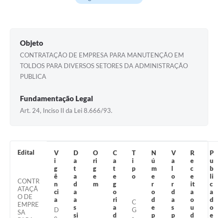
Galeria de Vídeos
Secretarias
Objeto
Projetos
CONTRATAÇÃO DE EMPRESA PARA MANUTENÇÃO EM
TOLDOS PARA DIVERSOS SETORES DA ADMINISTRAÇÃO
Contas Públicas
PUBLICA
Legislação
Fundamentação Legal
Editais
Art. 24, Inciso II da Lei 8.666/93.
Links
Serviços Online
Edital
V
D
O
C
T
N
V
R
P
i
a
ri
a
i
ú
a
e
u
Telefones Úteis
g
t
g
t
p
m
l
c
b
ê
a
e
e
o
e
o
e
li
CONTR
n
d
m
g
r
r
it
c
A Prefeitura
ATAÇÃ
ci
a
o
o
d
a
a
O DE
a
a
ri
d
a
o
d
C
EMPRE
Enquete
s
a
e
s
u
o
D
G
SA
si
d
p
p
d
e
e
-