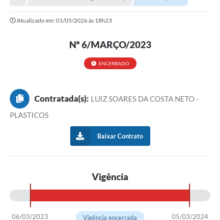
A Nossa Cidade
Atualizado em: 01/05/2026 às 18h23
Principal
Galeria de Fotos
Nº 6/MARÇO/2023
Transparência
ENCERRADO
Obras
Contratada(s):
LUIZ SOARES DA COSTA NETO -
Turismo
PLASTICOS
Notícias
Baixar Contrato
Carta de Serviços
Arquivos para Download
Vigência
Audiências Públicas
Ouvidoria
Contratos
06/03/2023
05/03/2024
Vigência encerrada