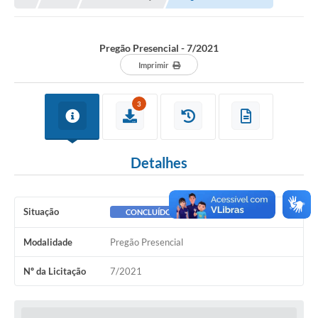
A Nossa Cidade
Principal
Pregão Presencial - 7/2021
Galeria de Fotos
Imprimir
Transparência
3
Obras
Turismo
Detalhes
Notícias
Carta de Serviços
Situação
CONCLUÍDO
Arquivos para Download
Modalidade
Pregão Presencial
Audiências Públicas
Nº da Licitação
7/2021
Ouvidoria
Contratos