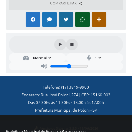
COMPARTILHAR
Galeria de Vídeos
Secretarias
Projetos
Contas Públicas
Legislação
Editais
Links
Telefone: (17) 3819-9900
Serviços Online
Endereço: Rua José Poloni, 274 | CEP: 15160-003
Telefones Úteis
Das 07:30hs às 11:30hs - 13:00h às 17:00h
Prefeitura Municipal de Poloni - SP
A Prefeitura
Enquete
Versão do Sistema:
3.5.3 - 19/06/2026
Prefeitura Municipal de Poloni - SP e os cookies: