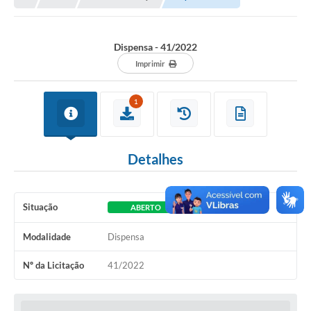
A Nossa Cidade
Principal
Dispensa - 41/2022
Galeria de Fotos
Imprimir
Transparência
1
Obras
Turismo
Detalhes
Notícias
Carta de Serviços
Situação
ABERTO
Arquivos para Download
Modalidade
Dispensa
Audiências Públicas
Nº da Licitação
41/2022
Ouvidoria
Contratos