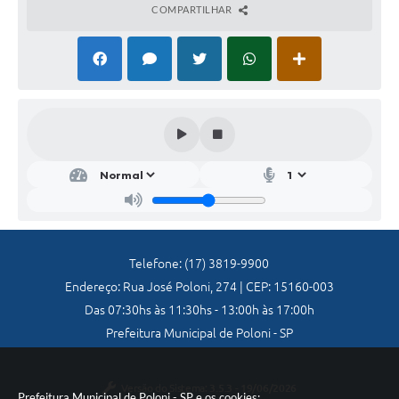
COMPARTILHAR
Galeria de Vídeos
Secretarias
Projetos
Contas Públicas
Legislação
Editais
Links
Telefone: (17) 3819-9900
Serviços Online
Endereço: Rua José Poloni, 274 | CEP: 15160-003
Telefones Úteis
Das 07:30hs às 11:30hs - 13:00h às 17:00h
Prefeitura Municipal de Poloni - SP
A Prefeitura
Enquete
Versão do Sistema:
3.5.3 - 19/06/2026
Prefeitura Municipal de Poloni - SP e os cookies: