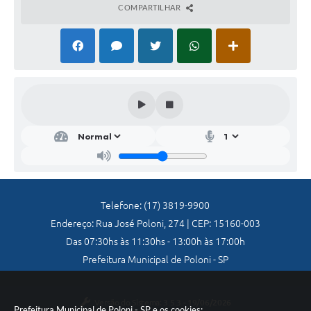
COMPARTILHAR
Galeria de Vídeos
Secretarias
Projetos
Contas Públicas
Legislação
Editais
Links
Telefone: (17) 3819-9900
Serviços Online
Endereço: Rua José Poloni, 274 | CEP: 15160-003
Telefones Úteis
Das 07:30hs às 11:30hs - 13:00h às 17:00h
Prefeitura Municipal de Poloni - SP
A Prefeitura
Enquete
Versão do Sistema:
3.5.3 - 19/06/2026
Prefeitura Municipal de Poloni - SP e os cookies: