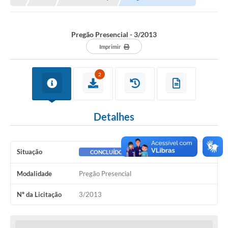
A Nossa Cidade
Principal
Pregão Presencial - 3/2013
Galeria de Fotos
Imprimir
Transparência
2
Obras
Turismo
Detalhes
Notícias
Carta de Serviços
Situação
CONCLUÍDO
Arquivos para Download
Modalidade
Pregão Presencial
Audiências Públicas
Nº da Licitação
3/2013
Ouvidoria
Contratos