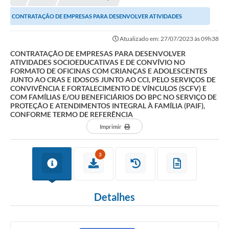
A Nossa Cidade
CONTRATAÇÃO DE EMPRESAS PARA DESENVOLVER ATIVIDADES
Principal
SOCIOEDUCATIVAS E DE CONVÍVIO NO FORMATO DE OFICINAS COM...
Atualizado em: 27/07/2023 às 09h38
Galeria de Fotos
CONTRATAÇÃO DE EMPRESAS PARA DESENVOLVER
ATIVIDADES SOCIOEDUCATIVAS E DE CONVÍVIO NO
Transparência
FORMATO DE OFICINAS COM CRIANÇAS E ADOLESCENTES
JUNTO AO CRAS E IDOSOS JUNTO AO CCI, PELO SERVIÇOS DE
Obras
CONVIVÊNCIA E FORTALECIMENTO DE VÍNCULOS (SCFV) E
COM FAMÍLIAS E/OU BENEFICIÁRIOS DO BPC NO SERVIÇO DE
Turismo
PROTEÇÃO E ATENDIMENTOS INTEGRAL À FAMÍLIA (PAIF),
CONFORME TERMO DE REFERÊNCIA
Notícias
Imprimir
Carta de Serviços
3
Arquivos para Download
Audiências Públicas
Detalhes
Ouvidoria
Contratos