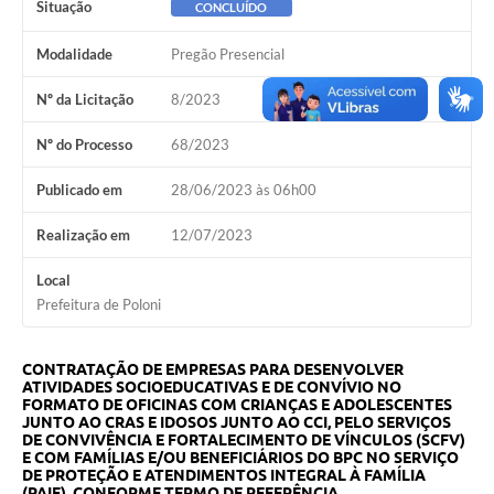
Situação
CONCLUÍDO
Galeria de Vídeos
Modalidade
Pregão Presencial
Secretarias
Nº da Licitação
8/2023
Projetos
Nº do Processo
68/2023
Contas Públicas
Publicado em
28/06/2023 às 06h00
Legislação
Realização em
12/07/2023
Editais
Local
Links
Prefeitura de Poloni
Serviços Online
CONTRATAÇÃO DE EMPRESAS PARA DESENVOLVER
Telefones Úteis
ATIVIDADES SOCIOEDUCATIVAS E DE CONVÍVIO NO
FORMATO DE OFICINAS COM CRIANÇAS E ADOLESCENTES
A Prefeitura
JUNTO AO CRAS E IDOSOS JUNTO AO CCI, PELO SERVIÇOS
DE CONVIVÊNCIA E FORTALECIMENTO DE VÍNCULOS (SCFV)
E COM FAMÍLIAS E/OU BENEFICIÁRIOS DO BPC NO SERVIÇO
Enquete
DE PROTEÇÃO E ATENDIMENTOS INTEGRAL À FAMÍLIA
(PAIF), CONFORME TERMO DE REFERÊNCIA