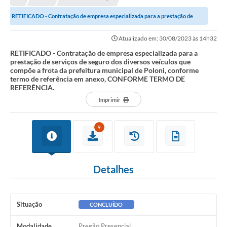
A Nossa Cidade
RETIFICADO - Contratação de empresa especializada para a prestação de
Principal
serviços de seguro dos diversos...
Atualizado em: 30/08/2023 às 14h32
Galeria de Fotos
RETIFICADO - Contratação de empresa especializada para a
prestação de serviços de seguro dos diversos veículos que
Transparência
compõe a frota da prefeitura municipal de Poloni, conforme
termo de referência em anexo, CONFORME TERMO DE
Obras
REFERÊNCIA.
Imprimir
Turismo
Notícias
9
Carta de Serviços
Arquivos para Download
Detalhes
Audiências Públicas
Ouvidoria
Situação
CONCLUÍDO
Contratos
Modalidade
Pregão Presencial