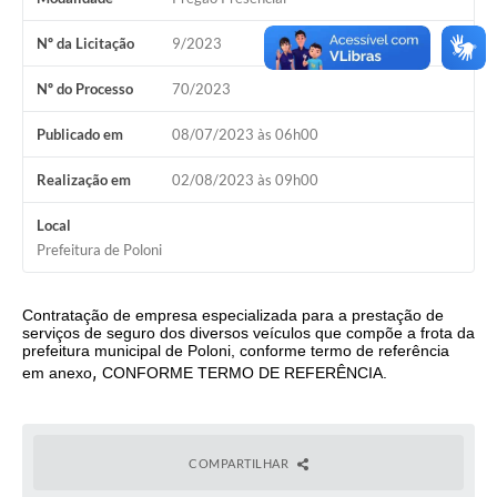
Galeria de Vídeos
Nº da Licitação
9/2023
Secretarias
Nº do Processo
70/2023
Projetos
Publicado em
08/07/2023 às 06h00
Contas Públicas
Realização em
02/08/2023 às 09h00
Legislação
Local
Editais
Prefeitura de Poloni
Links
Contratação de empresa especializada para a prestação de
serviços de seguro dos diversos veículos que compõe a frota da
Serviços Online
prefeitura municipal de Poloni, conforme termo de referência
,
em anexo
CONFORME TERMO DE REFERÊNCIA
.
Telefones Úteis
A Prefeitura
COMPARTILHAR
Enquete