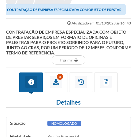
A Nossa Cidade
CONTRATAÇÃO DE EMPRESA ESPECIALIZADA COM OBJETO DE PRESTAR
Principal
SERVIÇOS EM FORMATO DE OFICINAS E PALESTRAS PARA O...
Atualizado em: 05/10/2023 às 16h43
Galeria de Fotos
CONTRATAÇÃO DE EMPRESA ESPECIALIZADA COM OBJETO
DE PRESTAR SERVIÇOS EM FORMATO DE OFICINAS E
Transparência
PALESTRAS PARA O PROJETO SORRINDO PARA O FUTURO,
JUNTO AO CRAS, POR UM PERÍODO DE 12 MESES, CONFORME
Obras
TERMO DE REFERÊNCIA.
Imprimir
Turismo
Notícias
3
Carta de Serviços
Arquivos para Download
Detalhes
Audiências Públicas
Ouvidoria
Situação
HOMOLOGADO
Contratos
Modalidade
Pregão Presencial