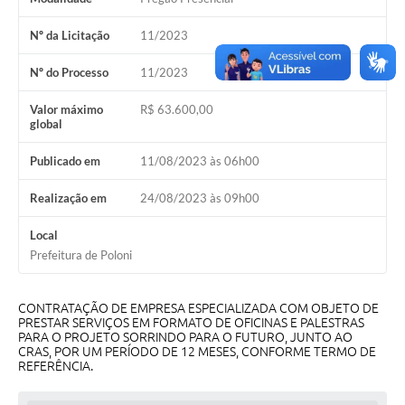
Galeria de Vídeos
Nº da Licitação
11/2023
Secretarias
Nº do Processo
11/2023
Projetos
Valor máximo
R$ 63.600,00
global
Contas Públicas
Publicado em
11/08/2023 às 06h00
Legislação
Realização em
24/08/2023 às 09h00
Editais
Local
Links
Prefeitura de Poloni
Serviços Online
Telefones Úteis
CONTRATAÇÃO DE EMPRESA ESPECIALIZADA COM OBJETO DE
PRESTAR SERVIÇOS EM FORMATO DE OFICINAS E PALESTRAS
PARA O PROJETO SORRINDO PARA O FUTURO, JUNTO AO
A Prefeitura
CRAS, POR UM PERÍODO DE 12 MESES, CONFORME TERMO DE
REFERÊNCIA.
Enquete