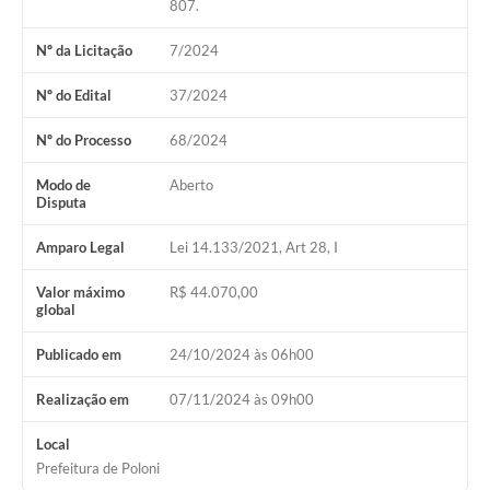
807.
Jornal
Nº da Licitação
7/2024
Agenda
Nº do Edital
37/2024
Diário Oficial
SIC
Nº do Processo
68/2024
Contato
Modo de
Aberto
Disputa
Amparo Legal
Lei 14.133/2021, Art 28, I
Valor máximo
R$ 44.070,00
global
Publicado em
24/10/2024 às 06h00
Realização em
07/11/2024 às 09h00
Local
Prefeitura de Poloni