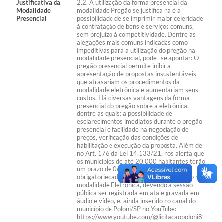
Justificativa da
2.2. A utilização da forma presencial da
Modalidade
modalidade Pregão se justifica na é a
Galeria de Vídeos
Presencial
possibilidade de se imprimir maior celeridade
à contratação de bens e serviços comuns,
Secretarias
sem prejuízo à competitividade. Dentre as
alegações mais comuns indicadas como
impeditivas para a utilização do pregão na
Projetos
modalidade presencial, pode- se apontar: O
pregão presencial permite inibir a
Contas Públicas
apresentação de propostas insustentáveis
que atrasariam os procedimentos da
modalidade eletrônica e aumentariam seus
Legislação
custos. Há diversas vantagens da forma
presencial do pregão sobre a eletrônica,
Editais
dentre as quais: a possibilidade de
esclarecimentos imediatos durante o pregão
presencial e facilidade na negociação de
Links
preços, verificação das condições de
habilitação e execução da proposta. Além de
Serviços Online
no Art. 176 da Lei 14.133/21, nos alerta que
os municípios de até 20.000 habitantes terão
Telefones Úteis
um prazo de 06 seis anos para a
obrigatoriedade da realização de licitação na
modalidade Eletrônica, devendo a sessão
A Prefeitura
pública ser registrada em ata e gravada em
áudio e vídeo, e, ainda inserido no canal do
Enquete
município de Poloni/SP no YouTube:
https://www.youtube.com/@licitacaopoloni8