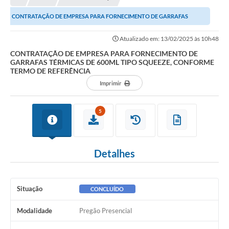
A Nossa Cidade
CONTRATAÇÃO DE EMPRESA PARA FORNECIMENTO DE GARRAFAS
Principal
TÉRMICAS DE 600ML TIPO SQUEEZE, CONFORME TERMO DE...
Atualizado em: 13/02/2025 às 10h48
Galeria de Fotos
CONTRATAÇÃO DE EMPRESA PARA FORNECIMENTO DE
GARRAFAS TÉRMICAS DE 600ML TIPO SQUEEZE, CONFORME
Transparência
TERMO DE REFERÊNCIA
Obras
Imprimir
Turismo
5
Notícias
Carta de Serviços
Detalhes
Arquivos para Download
Audiências Públicas
Situação
CONCLUÍDO
Ouvidoria
Modalidade
Pregão Presencial
Contratos