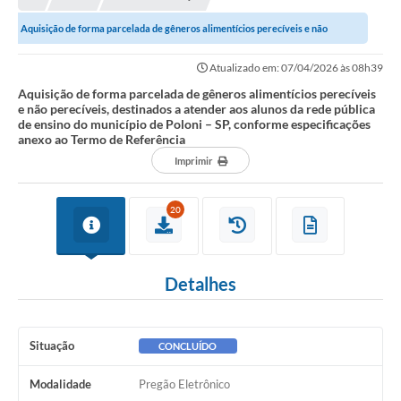
A Nossa Cidade
Aquisição de forma parcelada de gêneros alimentícios perecíveis e não
Principal
perecíveis, destinados a atender aos...
Atualizado em: 07/04/2026 às 08h39
Galeria de Fotos
Aquisição de forma parcelada de gêneros alimentícios perecíveis
e não perecíveis, destinados a atender aos alunos da rede pública
Transparência
de ensino do município de Poloni – SP, conforme especificações
anexo ao Termo de Referência
Obras
Imprimir
Turismo
20
Notícias
Carta de Serviços
Detalhes
Arquivos para Download
Audiências Públicas
Situação
CONCLUÍDO
Ouvidoria
Modalidade
Pregão Eletrônico
Contratos