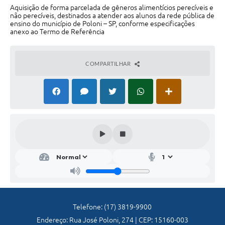
Jornal
Aquisição de forma parcelada de gêneros alimentícios perecíveis e
não perecíveis, destinados a atender aos alunos da rede pública de
ensino do município de Poloni – SP, conforme especificações
Agenda
anexo ao Termo de Referência
Diário Oficial
SIC
COMPARTILHAR
Contato
Telefone: (17) 3819-9900
Endereço: Rua José Poloni, 274 | CEP: 15160-003