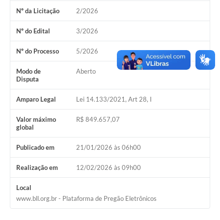
Nº da Licitação
2/2026
Galeria de Vídeos
Nº do Edital
3/2026
Secretarias
Nº do Processo
5/2026
Projetos
Contas Públicas
Modo de
Aberto
Disputa
Legislação
Amparo Legal
Lei 14.133/2021, Art 28, I
Editais
Valor máximo
R$ 849.657,07
global
Links
Publicado em
21/01/2026 às 06h00
Serviços Online
Telefones Úteis
Realização em
12/02/2026 às 09h00
A Prefeitura
Local
www.bll.org.br - Plataforma de Pregão Eletrônicos
Enquete