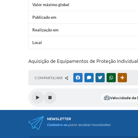
Valor máximo global
Publicado em
Realização em
Local
Aquisição de Equipamentos de Proteção Individual
COMPARTILHAR
FACEBOOK
MESSENGER
TWITTER
WHATSAPP
OUTRAS
Velocidade de l
NEWSLETTER
Cadastre-se
para receber novidades!