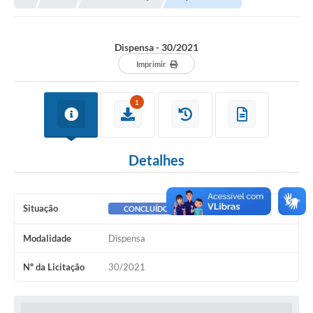
A Nossa Cidade
Principal
Dispensa - 30/2021
Galeria de Fotos
Imprimir
Transparência
1
Obras
Turismo
Detalhes
Notícias
Carta de Serviços
Situação
CONCLUÍDO
Arquivos para Download
Modalidade
Dispensa
Audiências Públicas
Nº da Licitação
30/2021
Ouvidoria
Contratos