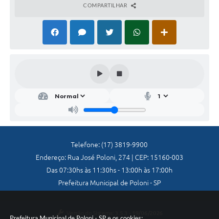
COMPARTILHAR
Galeria de Vídeos
Secretarias
Projetos
Contas Públicas
Legislação
Editais
Links
Telefone: (17) 3819-9900
Serviços Online
Endereço: Rua José Poloni, 274 | CEP: 15160-003
Telefones Úteis
Das 07:30hs às 11:30hs - 13:00h às 17:00h
Prefeitura Municipal de Poloni - SP
A Prefeitura
Enquete
Versão do Sistema:
3.5.3 - 19/06/2026
Prefeitura Municipal de Poloni - SP e os cookies: