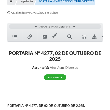
Legislação
A Nossa Cidade
PORTARIA Nº 4277, 02 DE OUTUBRO DE 2025
Principal
Atualizado em: 07/10/2025 às 10h05
Galeria de Fotos
ARRASTE PARA VER MAIS
Transparência
Obras
Turismo
PORTARIA Nº 4277, 02 DE OUTUBRO DE
2025
Notícias
Assunto(s):
Atos Adm. Diversos
Carta de Serviços
EM VIGOR
Arquivos para Download
Audiências Públicas
Ouvidoria
PORTARIA Nº 4.277, DE 02 DE OUTUBRO DE 2.025.
Contratos