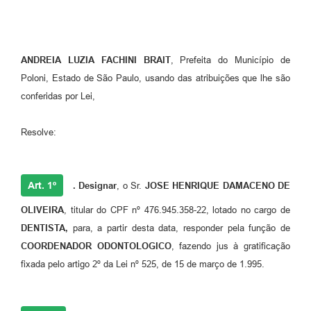
Galeria de Vídeos
Secretarias
ANDREIA LUZIA FACHINI BRAIT
, Prefeita do Município de
Projetos
Poloni, Estado de São Paulo, usando das atribuições que lhe são
conferidas por Lei,
Contas Públicas
Legislação
Resolve:
Editais
Links
Art. 1º
. Designar
, o Sr.
JOSE HENRIQUE DAMACENO DE
Serviços Online
OLIVEIRA
, titular do CPF nº 476.945.358-22, lotado no cargo de
DENTISTA,
para, a partir desta data, responder pela função de
Telefones Úteis
COORDENADOR ODONTOLOGICO
, fazendo jus à gratificação
A Prefeitura
fixada pelo artigo 2º da Lei nº 525, de 15 de março de 1.995.
Enquete