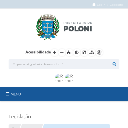
Login / Cadastro
Acessibilidade
MENU
O Município
Legislação
Administração