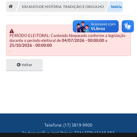
A Nossa Cidade
100 ANOS DE HISTÓRIA, TRADIÇÃO E ORGULHO
Notícia
Principal
Galeria de Fotos
PERÍODO ELEITORAL: Conteúdo bloqueado conforme a legislação
Transparência
durante o período eleitoral de
04/07/2026 - 00:00:00
a
25/10/2026 - 00:00:00
Obras
.
Turismo
Voltar
Notícias
Carta de Serviços
Arquivos para Download
Audiências Públicas
Ouvidoria
Telefone: (17) 3819-9900
Endereço: Rua José Poloni, 274 | CEP: 15160-003
Contratos