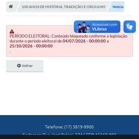
A Nossa Cidade
100 ANOS DE HISTÓRIA, TRADIÇÃO E ORGULHO
Notícia
Principal
Galeria de Fotos
PERÍODO ELEITORAL: Conteúdo bloqueado conforme a legislação
Transparência
durante o período eleitoral de
04/07/2026 - 00:00:00
a
25/10/2026 - 00:00:00
Obras
.
Turismo
Voltar
Notícias
Carta de Serviços
Arquivos para Download
Audiências Públicas
Ouvidoria
Telefone: (17) 3819-9900
Endereço: Rua José Poloni, 274 | CEP: 15160-003
Contratos