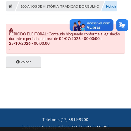
A Nossa Cidade
100 ANOS DE HISTÓRIA, TRADIÇÃO E ORGULHO
Notícia
Principal
Galeria de Fotos
PERÍODO ELEITORAL: Conteúdo bloqueado conforme a legislação
Transparência
durante o período eleitoral de
04/07/2026 - 00:00:00
a
25/10/2026 - 00:00:00
Obras
.
Turismo
Voltar
Notícias
Carta de Serviços
Arquivos para Download
Audiências Públicas
Ouvidoria
Telefone: (17) 3819-9900
Endereço: Rua José Poloni, 274 | CEP: 15160-003
Contratos