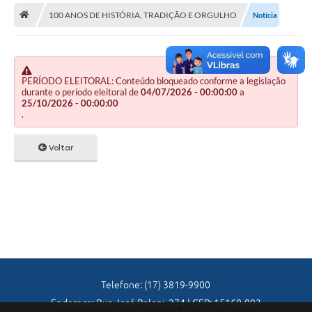
A Nossa Cidade
100 ANOS DE HISTÓRIA, TRADIÇÃO E ORGULHO
Notícia
Principal
Galeria de Fotos
PERÍODO ELEITORAL: Conteúdo bloqueado conforme a legislação
Transparência
durante o período eleitoral de
04/07/2026 - 00:00:00
a
25/10/2026 - 00:00:00
Obras
.
Turismo
Voltar
Notícias
Carta de Serviços
Arquivos para Download
Audiências Públicas
Ouvidoria
Telefone: (17) 3819-9900
Endereço: Rua José Poloni, 274 | CEP: 15160-003
Contratos