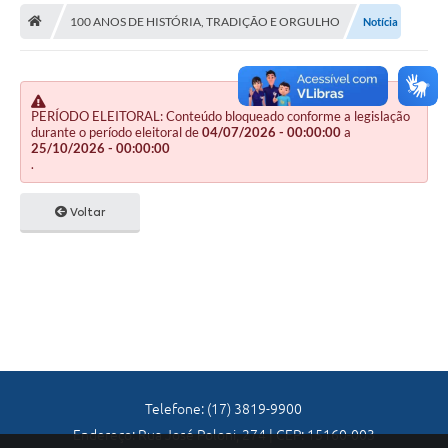
A Nossa Cidade
100 ANOS DE HISTÓRIA, TRADIÇÃO E ORGULHO
Notícia
Principal
Galeria de Fotos
PERÍODO ELEITORAL: Conteúdo bloqueado conforme a legislação
Transparência
durante o período eleitoral de
04/07/2026 - 00:00:00
a
25/10/2026 - 00:00:00
Obras
.
Turismo
Voltar
Notícias
Carta de Serviços
Arquivos para Download
Audiências Públicas
Ouvidoria
Telefone: (17) 3819-9900
Endereço: Rua José Poloni, 274 | CEP: 15160-003
Contratos