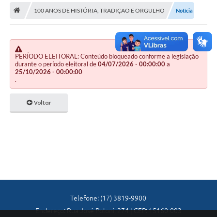
A Nossa Cidade
100 ANOS DE HISTÓRIA, TRADIÇÃO E ORGULHO
Notícia
Principal
Galeria de Fotos
PERÍODO ELEITORAL: Conteúdo bloqueado conforme a legislação
Transparência
durante o período eleitoral de
04/07/2026 - 00:00:00
a
25/10/2026 - 00:00:00
Obras
.
Turismo
Voltar
Notícias
Carta de Serviços
Arquivos para Download
Audiências Públicas
Ouvidoria
Telefone: (17) 3819-9900
Endereço: Rua José Poloni, 274 | CEP: 15160-003
Contratos