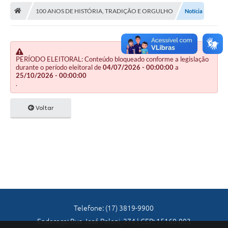
A Nossa Cidade
100 ANOS DE HISTÓRIA, TRADIÇÃO E ORGULHO
Notícia
Principal
Galeria de Fotos
PERÍODO ELEITORAL: Conteúdo bloqueado conforme a legislação
Transparência
durante o período eleitoral de
04/07/2026 - 00:00:00
a
25/10/2026 - 00:00:00
Obras
.
Turismo
Voltar
Notícias
Carta de Serviços
Arquivos para Download
Audiências Públicas
Ouvidoria
Telefone: (17) 3819-9900
Endereço: Rua José Poloni, 274 | CEP: 15160-003
Contratos