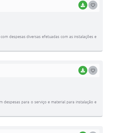
BAIXAR
G
O
S
T
a com despesas diversas efetuadas com as instalações e
E
I
BAIXAR
G
O
S
T
om despesas para o serviço e material para instalação e
E
I