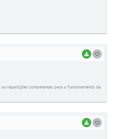
O
S
T
E
I
BAIXAR
G
O
S
T
des ou repartições competentes para o funcionamento da
E
I
BAIXAR
G
O