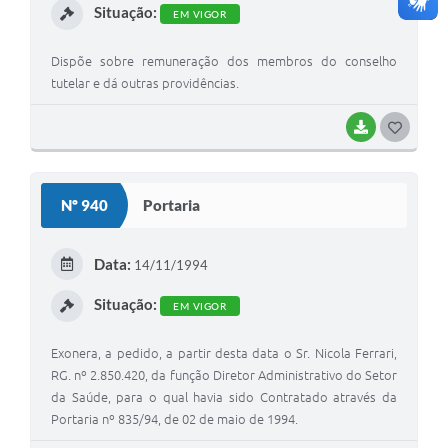
Situação:
EM VIGOR
Dispõe sobre remuneração dos membros do conselho
tutelar e dá outras providências.
BAIXAR
G
O
S
Nº 940
Portaria
T
E
Data:
14/11/1994
I
Situação:
EM VIGOR
Exonera, a pedido, a partir desta data o Sr. Nicola Ferrari,
RG. nº 2.850.420, da função Diretor Administrativo do Setor
da Saúde, para o qual havia sido Contratado através da
Portaria nº 835/94, de 02 de maio de 1994.