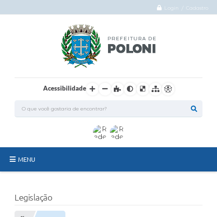
Login / Cadastro
Acessibilidade
MENU
O Município
Legislação
Administração