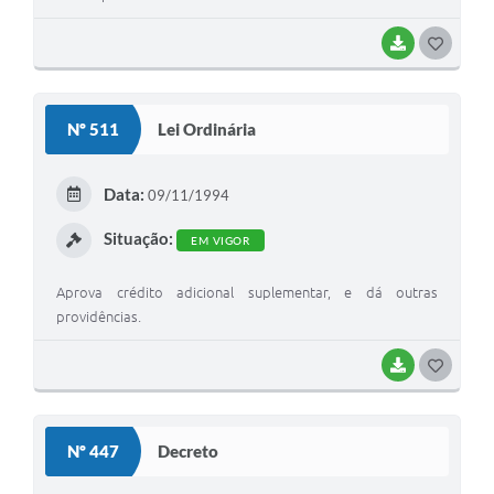
BAIXAR
G
O
S
Nº 511
Lei Ordinária
T
E
Data:
09/11/1994
I
Situação:
EM VIGOR
Aprova crédito adicional suplementar, e dá outras
providências.
BAIXAR
G
O
S
Nº 447
Decreto
T