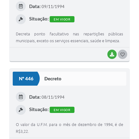
E
Data:
09/11/1994
I
Situação:
EM VIGOR
Decreta ponto facultativo nas repartições públicas
municipais, exceto os serviços essenciais, saúde e limpeza.
BAIXAR
G
O
S
Nº 446
Decreto
T
E
Data:
08/11/1994
I
Situação:
EM VIGOR
O valor da U.F.M. para o mês de dezembro de 1994, é de
R$3,22.