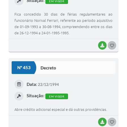
Situação:
EM VIGOR
Jornal
Agenda
Fica concedido 30 dias de férias regulamentares ao
funcionário Norival Ferrari, referente ao período aquisitivo
Diário Oficial
de 01-09-1993 a 30-08-1994, compreendendo entre os dias
de 26-12-1994 a 24-01-1995-1995.
SIC
BAIXAR
G
Contato
O
S
Nº 453
Decreto
T
E
Data:
22/12/1994
I
Situação:
EM VIGOR
Abre crédito adicional especial e dá outras providências.
BAIXAR
G