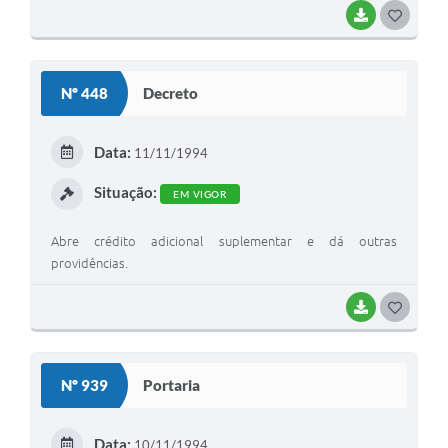
BAIXAR
G
O
S
Nº 448
Decreto
T
E
Data:
11/11/1994
I
Situação:
EM VIGOR
Abre crédito adicional suplementar e dá outras
providências.
BAIXAR
G
O
S
Nº 939
Portaria
T
E
Data:
10/11/1994