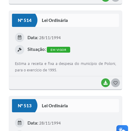
O
S
Nº 514
Lei Ordinária
T
E
Data:
28/11/1994
I
Situação:
EM VIGOR
Estima a receita e fixa a despesa do município de Poloni,
para o exercício de 1995.
BAIXAR
G
O
S
Nº 513
Lei Ordinária
T
E
Data:
28/11/1994
I