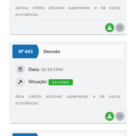
Aprova crédito adicional suplementar, e dá outras
providências.
BAIXAR
G
O
S
Nº 443
Decreto
T
E
Data:
18/10/1994
I
Situação:
EM VIGOR
Abre crédito adicional suplementar e dá outras
providências.
BAIXAR
G
O
S