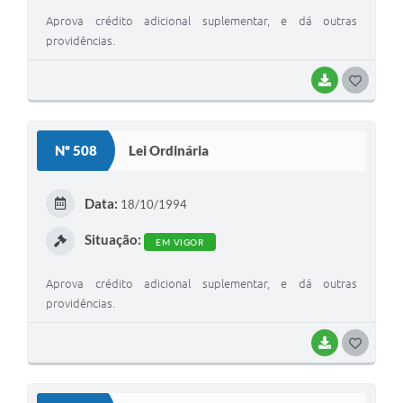
Aprova crédito adicional suplementar, e dá outras
providências.
BAIXAR
G
O
S
Nº 508
Lei Ordinária
T
E
Data:
18/10/1994
I
Situação:
EM VIGOR
Aprova crédito adicional suplementar, e dá outras
providências.
BAIXAR
G
O
S