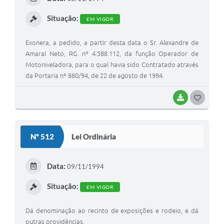
I
Situação:
EM VIGOR
Exonera, a pedido, a partir desta data o Sr. Alexandre de
Amaral Neto, RG. nº 4.588.112, da função Operador de
Motoniveladora, para o qual havia sido Contratado através
da Portaria nº 880/94, de 22 de agosto de 1994.
BAIXAR
G
O
S
Nº 512
Lei Ordinária
T
E
Data:
09/11/1994
I
Situação:
EM VIGOR
Dá denominação ao recinto de exposições e rodeio, e dá
outras providências.