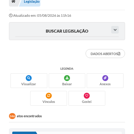
A Nossa Cidade
Legislação
Principal
Atualizado em: 05/08/2026 às 11h16
Galeria de Fotos
BUSCAR LEGISLAÇÃO
Transparência
Obras
DADOS ABERTOS
Turismo
LEGENDA:
Notícias
Carta de Serviços
Visualizar
Baixar
Anexos
Arquivos para Download
Vínculos
Gostei
Audiências Públicas
atos encontrados
346
Ouvidoria
Contratos