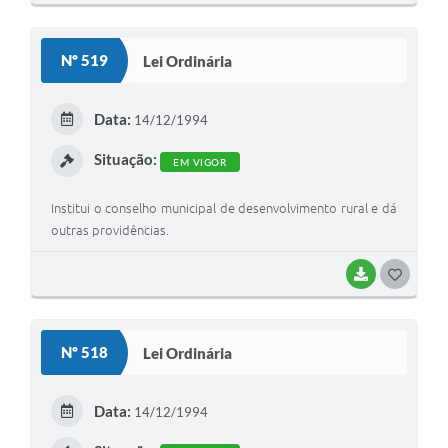
O
S
Nº 519
Lei Ordinária
T
E
Data:
14/12/1994
I
Situação:
EM VIGOR
Institui o conselho municipal de desenvolvimento rural e dá
outras providências.
BAIXAR
G
O
S
Nº 518
Lei Ordinária
T
E
Data:
14/12/1994
I