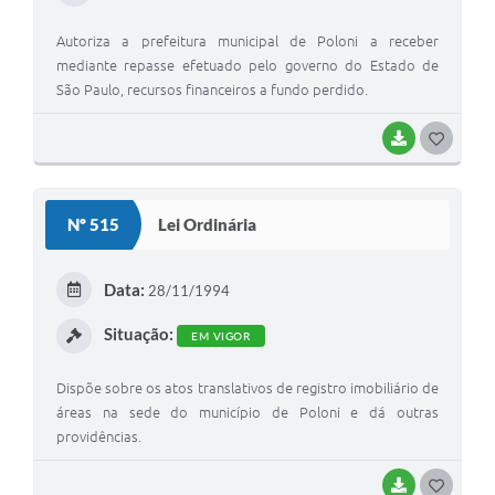
Autoriza a prefeitura municipal de Poloni a receber
mediante repasse efetuado pelo governo do Estado de
São Paulo, recursos financeiros a fundo perdido.
BAIXAR
G
O
S
Nº 515
Lei Ordinária
T
E
Data:
28/11/1994
I
Situação:
EM VIGOR
Dispõe sobre os atos translativos de registro imobiliário de
áreas na sede do município de Poloni e dá outras
providências.
BAIXAR
G