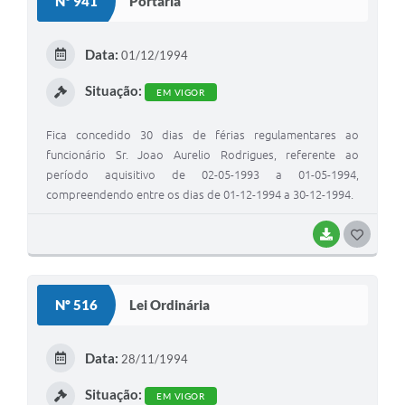
Nº 941
Portaria
T
E
Data:
01/12/1994
I
Situação:
EM VIGOR
Fica concedido 30 dias de férias regulamentares ao
funcionário Sr. Joao Aurelio Rodrigues, referente ao
período aquisitivo de 02-05-1993 a 01-05-1994,
compreendendo entre os dias de 01-12-1994 a 30-12-1994.
BAIXAR
G
O
S
Nº 516
Lei Ordinária
T
E
Data:
28/11/1994
I
Situação:
EM VIGOR