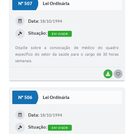
Nº 507
Lei Ordinária
T
E
Data:
18/10/1994
I
Situação:
EM VIGOR
Dispõe sobre a convocação de médico do quadro
específico do setor da saúde para o cargo de 30 horas
semanais.
BAIXAR
G
O
S
Nº 506
Lei Ordinária
T
E
Data:
18/10/1994
I
Situação:
EM VIGOR