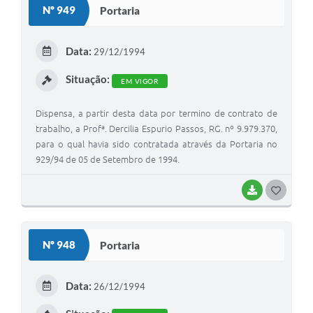
Nº 949
Portaria
Galeria de Vídeos
Secretarias
Data:
29/12/1994
Projetos
Situação:
EM VIGOR
Contas Públicas
Dispensa, a partir desta data por termino de contrato de
Legislação
trabalho, a Profª. Dercilia Espurio Passos, RG. nº 9.979.370,
para o qual havia sido contratada através da Portaria no
Editais
929/94 de 05 de Setembro de 1994.
Links
BAIXAR
G
Serviços Online
O
S
Telefones Úteis
Nº 948
Portaria
T
A Prefeitura
E
Data:
26/12/1994
Enquete
I