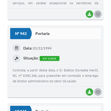
serviços, em caráter excepcional os servidores da
prefeitura a se utilizarem de serviços da frota municipal.
BAIXAR
G
O
S
Nº 942
Portaria
T
E
Data:
01/12/1994
I
Situação:
EM VIGOR
Contrata, a partir desta data, o Sr. Edelcio Donizete Martil,
RG. nº 8.092.346, para preencher em comissão o emprego
de diretor administrativo do setor da saúde.
BAIXAR
G
O
S