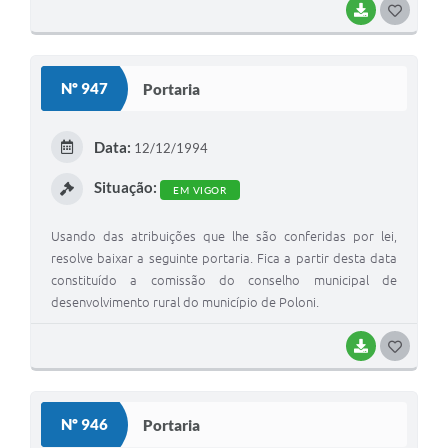
BAIXAR
G
O
S
Nº 947
Portaria
T
E
Data:
12/12/1994
I
Situação:
EM VIGOR
Usando das atribuições que lhe são conferidas por lei,
resolve baixar a seguinte portaria. Fica a partir desta data
constituído a comissão do conselho municipal de
desenvolvimento rural do município de Poloni.
BAIXAR
G
O
S
Nº 946
Portaria
T