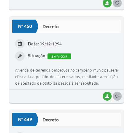
BAIXAR
G
O
S
Nº 450
Decreto
T
E
Data:
09/12/1994
I
Situação:
EM VIGOR
A venda de terrenos perpétuos no cemitério municipal será
efetuada a pedido dos interessados, mediante a exibição
de atestado de óbito da pessoa a ser sepultada.
BAIXAR
G
O
S
Nº 449
Decreto
T