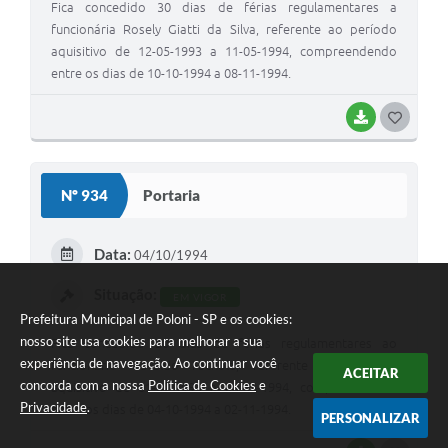
Fica concedido 30 dias de férias regulamentares a
funcionária Rosely Giatti da Silva, referente ao período
aquisitivo de 12-05-1993 a 11-05-1994, compreendendo
entre os dias de 10-10-1994 a 08-11-1994.
BAIXAR
G
O
S
Nº 934
Portaria
T
E
Data:
04/10/1994
I
Situação:
EM VIGOR
Prefeitura Municipal de Poloni - SP e os cookies:
nosso site usa cookies para melhorar a sua
Fica concedido 30 dias de férias regulamentares ao
experiência de navegação. Ao continuar você
funcionário Osvaldo Fachola, referente ao período
ACEITAR
concorda com a nossa
Política de Cookies
e
aquisitivo de 01-07-1993 a 03-06-1994, compreendendo
Privacidade
.
entre os dias de 04-10-1994 a 02-11-1994.
PERSONALIZAR