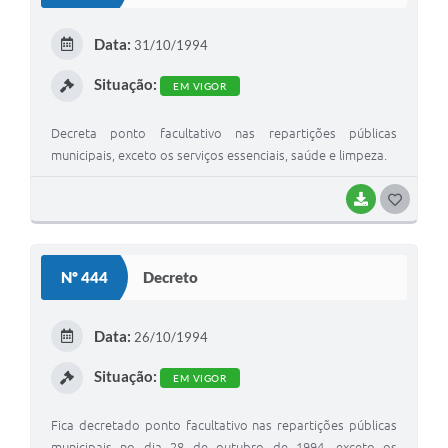
E
Data:
31/10/1994
I
Situação:
EM VIGOR
Decreta ponto facultativo nas repartições públicas
municipais, exceto os serviços essenciais, saúde e limpeza.
BAIXAR
G
O
S
Nº 444
Decreto
T
E
Data:
26/10/1994
I
Situação:
EM VIGOR
Fica decretado ponto facultativo nas repartições públicas
municipais no dia 28 de outubro de 1994, exceto os