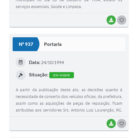
serviços essenciais, Saúde e Limpeza.
BAIXAR
G
O
S
Nº 937
Portaria
T
E
Data:
24/10/1994
I
Situação:
EM VIGOR
A partir da publicação deste ato, as decisões quanto à
necessidade de conserto dos veículos oficias, da prefeitura,
assim como as aquisições de peças de reposição, ficam
atribuídas aos servidores Srs. Antonio Luiz Lourenção, RG.
nº 4.697.707 e Marco Aurelio Lepes Rossi, RG. nº
17.137.819-2
BAIXAR
G
O