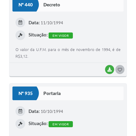
Nº 440
Decreto
T
E
Data:
11/10/1994
I
Situação:
EM VIGOR
O valor da U.F.M. para o mês de novembro de 1994, é de
R$3,12.
BAIXAR
G
O
S
Nº 935
Portaria
T
E
Data:
10/10/1994
I
Situação:
EM VIGOR