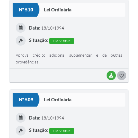
S
Nº 510
Lei Ordinária
T
E
Data:
18/10/1994
I
Situação:
EM VIGOR
Aprova crédito adicional suplementar, e dá outras
providências.
BAIXAR
G
O
S
Nº 509
Lei Ordinária
T
E
Data:
18/10/1994
I
Situação:
EM VIGOR