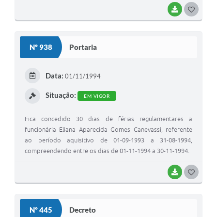
BAIXAR
G
O
S
Nº 938
Portaria
T
E
Data:
01/11/1994
I
Situação:
EM VIGOR
Fica concedido 30 dias de férias regulamentares a
funcionária Eliana Aparecida Gomes Canevassi, referente
ao período aquisitivo de 01-09-1993 a 31-08-1994,
compreendendo entre os dias de 01-11-1994 a 30-11-1994.
BAIXAR
G
O
S
Nº 445
Decreto
T