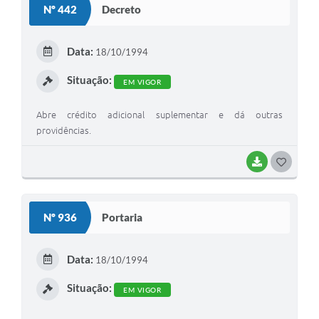
Nº 442
Decreto
T
E
Data:
18/10/1994
I
Situação:
EM VIGOR
Abre crédito adicional suplementar e dá outras
providências.
BAIXAR
G
O
S
Nº 936
Portaria
T
E
Data:
18/10/1994
I
Situação:
EM VIGOR