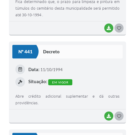
Fica determinado que, o prazo para limpeza e pintura em
túmulos do cemitério desta municipalidade será permitido
até 30-10-1994 .
BAIXAR
G
O
S
Nº 441
Decreto
T
E
Data:
11/10/1994
I
Situação:
EM VIGOR
Abre crédito adicional suplementar e dá outras
providências.
BAIXAR
G
O
S