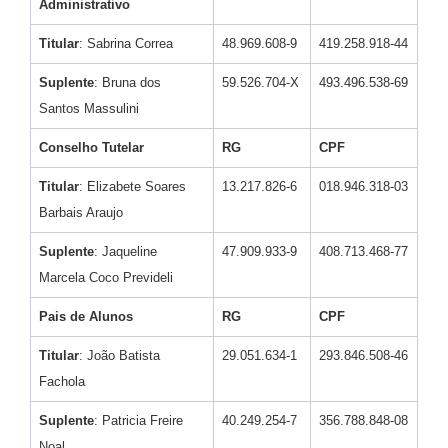
Administrativo
Titular
: Sabrina Correa
48.969.608-9
419.258.918-44
Suplente
: Bruna dos
59.526.704-X
493.496.538-69
Santos Massulini
Conselho Tutelar
RG
CPF
Titular
: Elizabete Soares
13.217.826-6
018.946.318-03
Barbais Araujo
Suplente
: Jaqueline
47.909.933-9
408.713.468-77
Marcela Coco Prevideli
Pais de Alunos
RG
CPF
Titular
: João Batista
29.051.634-1
293.846.508-46
Fachola
Suplente
: Patricia Freire
40.249.254-7
356.788.848-08
Noal