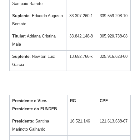
Sampaio Barreto
Suplente
: Eduardo Augusto
33.307.260-1
339.559.208-10
Borsato
Titular
: Adriana Cristina
33.842.148-8
305.929.738-08
Maia
Suplente:
Newiton Luiz
13.692.766-x
025.916.628-60
Garcia
Presidente e Vice-
RG
CPF
Presidente do FUNDEB
Presidente
: Santina
16.521.146
121.613.638-67
Marinoto Galhardo