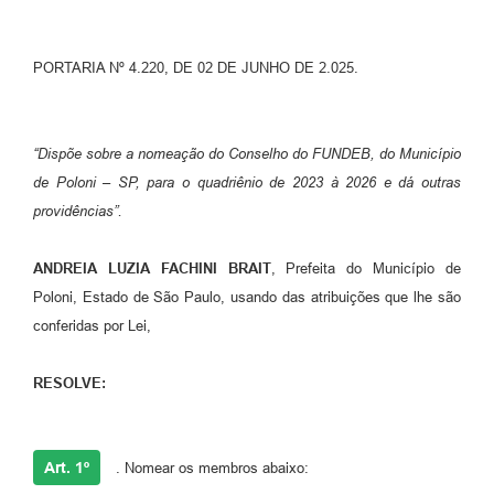
Galeria de Vídeos
PORTARIA Nº 4.220, DE 02 DE JUNHO DE 2.025.
Secretarias
Projetos
“Dispõe sobre a nomeação do Conselho do FUNDEB, do Município
Contas Públicas
de Poloni – SP, para o quadriênio de 2023 à 2026 e dá outras
Legislação
providências”
.
Editais
ANDREIA LUZIA FACHINI BRAIT
, Prefeita do Município de
Links
Poloni, Estado de São Paulo, usando das atribuições que lhe são
conferidas por Lei,
Serviços Online
Telefones Úteis
RESOLVE:
A Prefeitura
Enquete
Art. 1º
. Nomear os membros abaixo: