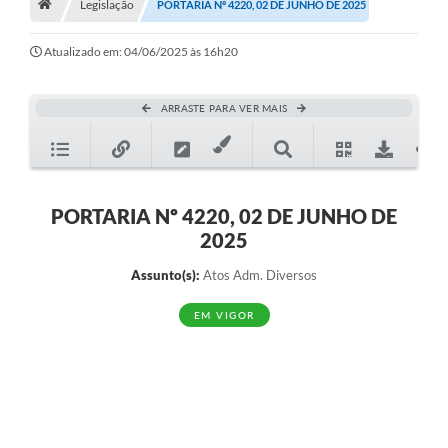
Legislação
A Nossa Cidade
PORTARIA Nº 4220, 02 DE JUNHO DE 2025
Principal
Atualizado em: 04/06/2025 às 16h20
Galeria de Fotos
ARRASTE PARA VER MAIS
Transparência
Obras
Turismo
PORTARIA Nº 4220, 02 DE JUNHO DE
2025
Notícias
Assunto(s):
Atos Adm. Diversos
Carta de Serviços
EM VIGOR
Arquivos para Download
Audiências Públicas
Ouvidoria
Contratos