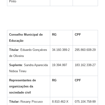
Pinto
Conselho Municipal de
RG
CPF
Educação
Titular
: Eduardo Gonçalves
34.160.389-2
295.860.608-29
de Oliveira
Suplente
: Sandra Aparecida
19.394.997
183.162.338-27
Noboa Tineu
Representantes de
RG
CPF
organizações da
sociedade civil
Titular:
Rosany Piscuso
8.810.462-X
075.104.758-99