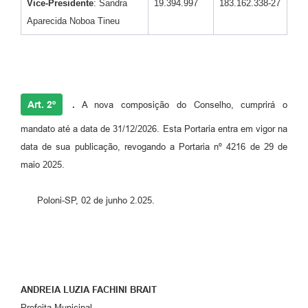
Vice-Presidente
: Sandra
19.394.997
183.162.338-27
Aparecida Noboa Tineu
Art. 2º
.
A nova composição do Conselho, cumprirá o
mandato até a data de 31/12/2026. Esta Portaria entra em vigor na
data de sua publicação, revogando a Portaria nº 4216 de 29 de
maio 2025.
Poloni-SP, 02 de junho 2.025.
ANDREIA LUZIA FACHINI BRAIT
Prefeita Municipal