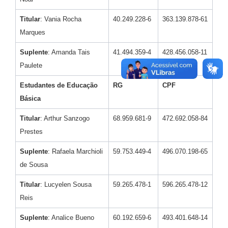
Titular
: Vania Rocha
40.249.228-6
363.139.878-61
Marques
Suplente
: Amanda Tais
41.494.359-4
428.456.058-11
Paulete
Estudantes de Educação
RG
CPF
Básica
Titular
: Arthur Sanzogo
68.959.681-9
472.692.058-84
Prestes
Suplente
: Rafaela Marchioli
59.753.449-4
496.070.198-65
de Sousa
Titular
: Lucyelen Sousa
59.265.478-1
596.265.478-12
Reis
Suplente
: Analice Bueno
60.192.659-6
493.401.648-14