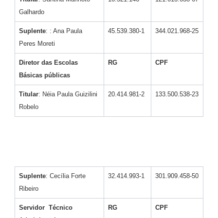
Galhardo
Suplente
: : Ana Paula
45.539.380-1
344.021.968-25
Peres Moreti
Diretor das Escolas
RG
CPF
Básicas públicas
Titular
: Néia Paula Guizilini
20.414.981-2
133.500.538-23
Robelo
Suplente
: Cecília Forte
32.414.993-1
301.909.458-50
Ribeiro
Servidor Técnico
RG
CPF