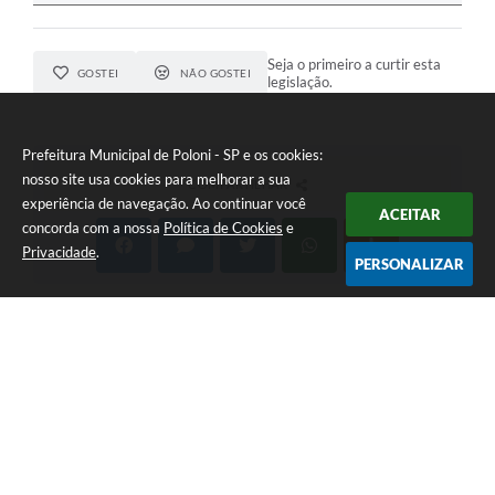
Seja o primeiro a curtir esta
GOSTEI
NÃO GOSTEI
legislação.
Prefeitura Municipal de Poloni - SP e os cookies:
nosso site usa cookies para melhorar a sua
COMPARTILHAR
experiência de navegação. Ao continuar você
ACEITAR
concorda com a nossa
Política de Cookies
e
Privacidade
.
PERSONALIZAR