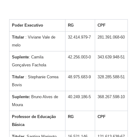
Jornal
Agenda
Poder Executivo
RG
CPF
Diário Oficial
Titular
: Viviane Vale de
32.414.979-7
281.391.068-60
SIC
melo
Contato
Suplente
: Camila
42.256.003-0
343.639.948-51
Gonçalves Fachola
Titular
: Stephanie Correa
48.975.683-9
328.285.588-51
Bovis
Suplente:
Bruno Alves de
40.249.186-5
368.267.598-10
Moura
Professor de Educação
RG
CPF
Básica
Titular
: Santina Marinoto
16.521.146
121.613.638-67