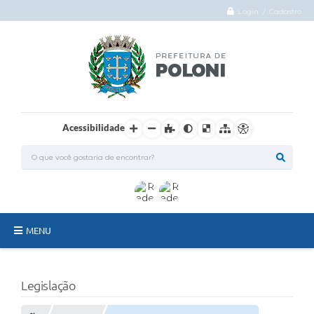
Login / Cadastro
Acessibilidade
MENU
O Município
Legislação
Administração