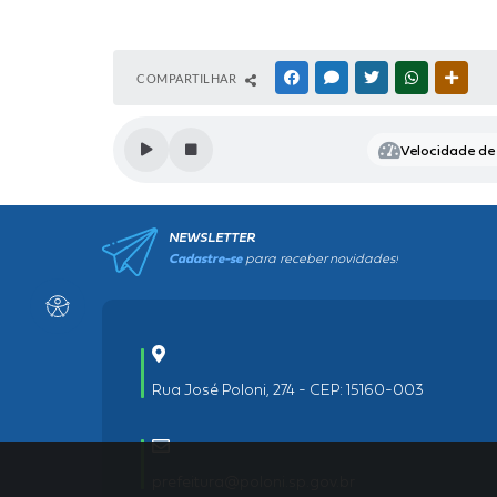
COMPARTILHAR
FACEBOOK
MESSENGER
TWITTER
WHATSAPP
OUTR
Velocidade de 
NEWSLETTER
Cadastre-se
para receber novidades!
Rua José Poloni, 274 - CEP: 15160-003
prefeitura@poloni.sp.gov.br