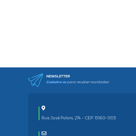
NEWSLETTER
Cadastre-se
para receber novidades!
Rua José Poloni, 274 - CEP: 15160-003