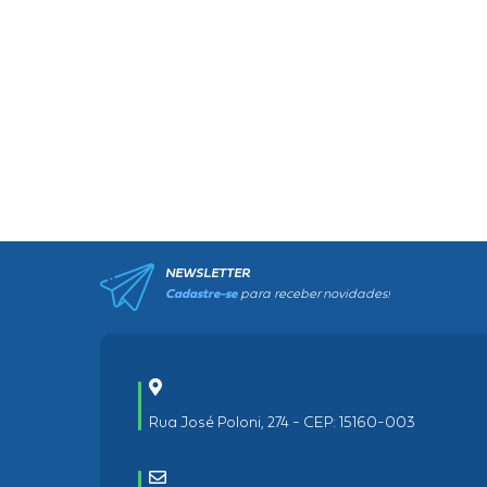
NEWSLETTER
Cadastre-se
para receber novidades!
Rua José Poloni, 274 - CEP: 15160-003