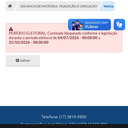
A Nossa Cidade
100 ANOS DE HISTÓRIA, TRADIÇÃO E ORGULHO
Notícia
Principal
Galeria de Fotos
PERÍODO ELEITORAL: Conteúdo bloqueado conforme a legislação
Transparência
durante o período eleitoral de
04/07/2026 - 00:00:00
a
25/10/2026 - 00:00:00
Obras
.
Turismo
Voltar
Notícias
Carta de Serviços
Arquivos para Download
Audiências Públicas
Ouvidoria
Telefone: (17) 3819-9900
Endereço: Rua José Poloni, 274 | CEP: 15160-003
Contratos