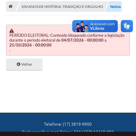
A Nossa Cidade
100 ANOS DE HISTÓRIA, TRADIÇÃO E ORGULHO
Notícia
Principal
Galeria de Fotos
PERÍODO ELEITORAL: Conteúdo bloqueado conforme a legislação
Transparência
durante o período eleitoral de
04/07/2026 - 00:00:00
a
25/10/2026 - 00:00:00
Obras
.
Turismo
Voltar
Notícias
Carta de Serviços
Arquivos para Download
Audiências Públicas
Ouvidoria
Telefone: (17) 3819-9900
Endereço: Rua José Poloni, 274 | CEP: 15160-003
Contratos