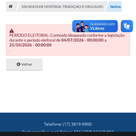
A Nossa Cidade
100 ANOS DE HISTÓRIA, TRADIÇÃO E ORGULHO
Notícia
Principal
Galeria de Fotos
PERÍODO ELEITORAL: Conteúdo bloqueado conforme a legislação
Transparência
durante o período eleitoral de
04/07/2026 - 00:00:00
a
25/10/2026 - 00:00:00
Obras
.
Turismo
Voltar
Notícias
Carta de Serviços
Arquivos para Download
Audiências Públicas
Ouvidoria
Telefone: (17) 3819-9900
Endereço: Rua José Poloni, 274 | CEP: 15160-003
Contratos